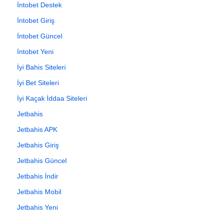
İntobet Destek
İntobet Giriş
İntobet Güncel
İntobet Yeni
İyi Bahis Siteleri
İyi Bet Siteleri
İyi Kaçak İddaa Siteleri
Jetbahis
Jetbahis APK
Jetbahis Giriş
Jetbahis Güncel
Jetbahis İndir
Jetbahis Mobil
Jetbahis Yeni