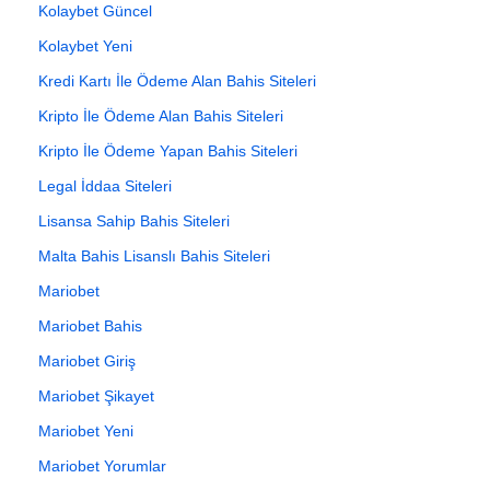
Kolaybet Güncel
Kolaybet Yeni
Kredi Kartı İle Ödeme Alan Bahis Siteleri
Kripto İle Ödeme Alan Bahis Siteleri
Kripto İle Ödeme Yapan Bahis Siteleri
Legal İddaa Siteleri
Lisansa Sahip Bahis Siteleri
Malta Bahis Lisanslı Bahis Siteleri
Mariobet
Mariobet Bahis
Mariobet Giriş
Mariobet Şikayet
Mariobet Yeni
Mariobet Yorumlar