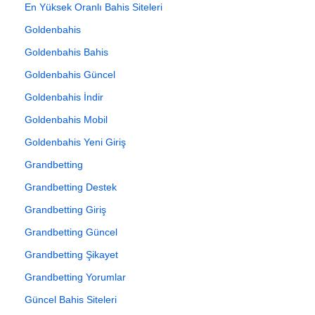
En Yüksek Oranlı Bahis Siteleri
Goldenbahis
Goldenbahis Bahis
Goldenbahis Güncel
Goldenbahis İndir
Goldenbahis Mobil
Goldenbahis Yeni Giriş
Grandbetting
Grandbetting Destek
Grandbetting Giriş
Grandbetting Güncel
Grandbetting Şikayet
Grandbetting Yorumlar
Güncel Bahis Siteleri