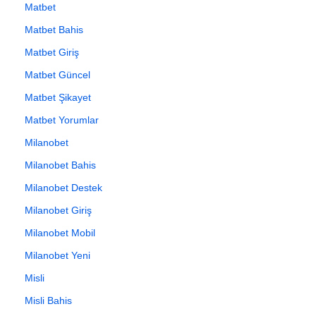
Matbet
Matbet Bahis
Matbet Giriş
Matbet Güncel
Matbet Şikayet
Matbet Yorumlar
Milanobet
Milanobet Bahis
Milanobet Destek
Milanobet Giriş
Milanobet Mobil
Milanobet Yeni
Misli
Misli Bahis