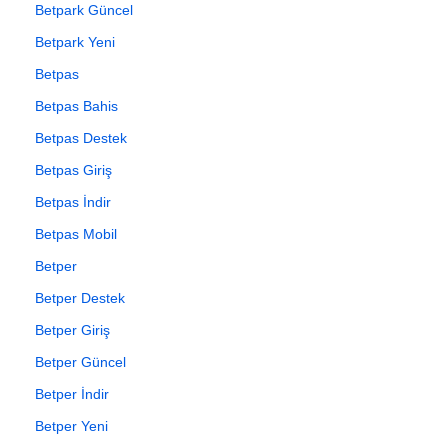
Betpark Güncel
Betpark Yeni
Betpas
Betpas Bahis
Betpas Destek
Betpas Giriş
Betpas İndir
Betpas Mobil
Betper
Betper Destek
Betper Giriş
Betper Güncel
Betper İndir
Betper Yeni