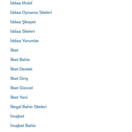
İddaa Mobil
İddaa Oynama Siteleri
İddaa Şikayet
İddaa Siteleri
İddaa Yorumlar
İlbet
İlbet Bahis
İlbet Destek
İlbet Giriş
İlbet Güncel
İlbet Yeni
İllegal Bahis Siteleri
İmajbet
İmajbet Bahis