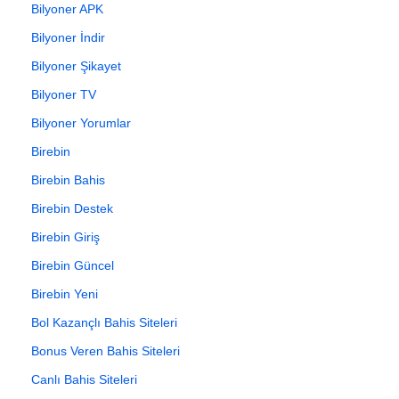
Bilyoner APK
Bilyoner İndir
Bilyoner Şikayet
Bilyoner TV
Bilyoner Yorumlar
Birebin
Birebin Bahis
Birebin Destek
Birebin Giriş
Birebin Güncel
Birebin Yeni
Bol Kazançlı Bahis Siteleri
Bonus Veren Bahis Siteleri
Canlı Bahis Siteleri