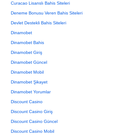
Curacao Lisanslı Bahis Siteleri
Deneme Bonusu Veren Bahis Siteleri
Devlet Destekli Bahis Siteleri
Dinamobet
Dinamobet Bahis
Dinamobet Giriş
Dinamobet Güncel
Dinamobet Mobil
Dinamobet Şikayet
Dinamobet Yorumlar
Discount Casino
Discount Casino Giriş
Discount Casino Güncel
Discount Casino Mobil