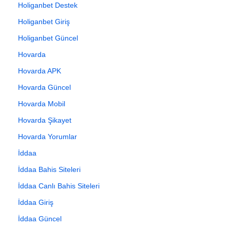
Holiganbet Destek
Holiganbet Giriş
Holiganbet Güncel
Hovarda
Hovarda APK
Hovarda Güncel
Hovarda Mobil
Hovarda Şikayet
Hovarda Yorumlar
İddaa
İddaa Bahis Siteleri
İddaa Canlı Bahis Siteleri
İddaa Giriş
İddaa Güncel