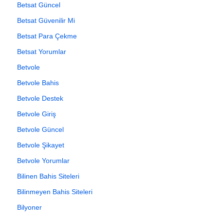
Betsat Güncel
Betsat Güvenilir Mi
Betsat Para Çekme
Betsat Yorumlar
Betvole
Betvole Bahis
Betvole Destek
Betvole Giriş
Betvole Güncel
Betvole Şikayet
Betvole Yorumlar
Bilinen Bahis Siteleri
Bilinmeyen Bahis Siteleri
Bilyoner