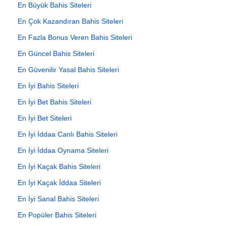
En Büyük Bahis Siteleri
En Çok Kazandıran Bahis Siteleri
En Fazla Bonus Veren Bahis Siteleri
En Güncel Bahis Siteleri
En Güvenilir Yasal Bahis Siteleri
En İyi Bahis Siteleri
En İyi Bet Bahis Siteleri
En İyi Bet Siteleri
En İyi İddaa Canlı Bahis Siteleri
En İyi İddaa Oynama Siteleri
En İyi Kaçak Bahis Siteleri
En İyi Kaçak İddaa Siteleri
En İyi Sanal Bahis Siteleri
En Popüler Bahis Siteleri