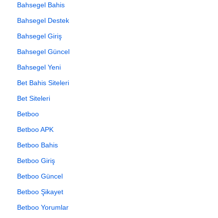
Bahsegel Bahis
Bahsegel Destek
Bahsegel Giriş
Bahsegel Güncel
Bahsegel Yeni
Bet Bahis Siteleri
Bet Siteleri
Betboo
Betboo APK
Betboo Bahis
Betboo Giriş
Betboo Güncel
Betboo Şikayet
Betboo Yorumlar