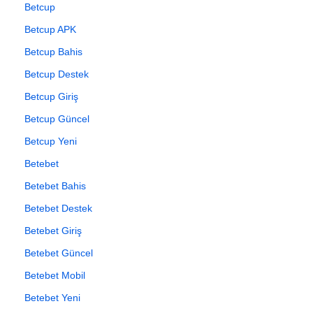
Betcup
Betcup APK
Betcup Bahis
Betcup Destek
Betcup Giriş
Betcup Güncel
Betcup Yeni
Betebet
Betebet Bahis
Betebet Destek
Betebet Giriş
Betebet Güncel
Betebet Mobil
Betebet Yeni