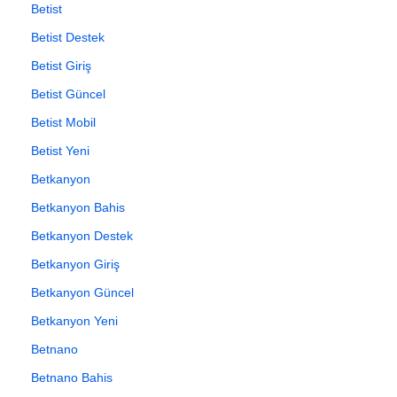
Betist
Betist Destek
Betist Giriş
Betist Güncel
Betist Mobil
Betist Yeni
Betkanyon
Betkanyon Bahis
Betkanyon Destek
Betkanyon Giriş
Betkanyon Güncel
Betkanyon Yeni
Betnano
Betnano Bahis