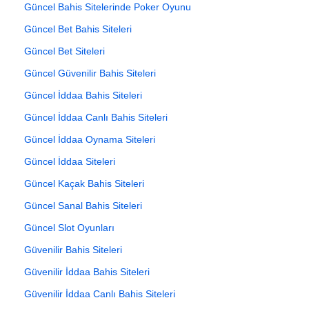
Güncel Bahis Sitelerinde Poker Oyunu
Güncel Bet Bahis Siteleri
Güncel Bet Siteleri
Güncel Güvenilir Bahis Siteleri
Güncel İddaa Bahis Siteleri
Güncel İddaa Canlı Bahis Siteleri
Güncel İddaa Oynama Siteleri
Güncel İddaa Siteleri
Güncel Kaçak Bahis Siteleri
Güncel Sanal Bahis Siteleri
Güncel Slot Oyunları
Güvenilir Bahis Siteleri
Güvenilir İddaa Bahis Siteleri
Güvenilir İddaa Canlı Bahis Siteleri