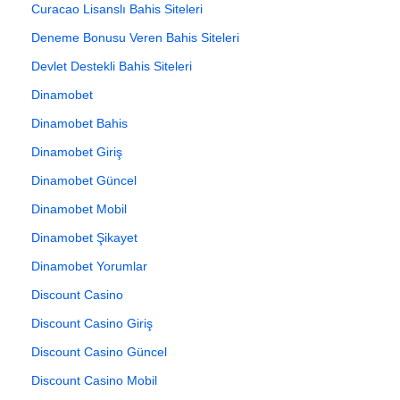
Curacao Lisanslı Bahis Siteleri
Deneme Bonusu Veren Bahis Siteleri
Devlet Destekli Bahis Siteleri
Dinamobet
Dinamobet Bahis
Dinamobet Giriş
Dinamobet Güncel
Dinamobet Mobil
Dinamobet Şikayet
Dinamobet Yorumlar
Discount Casino
Discount Casino Giriş
Discount Casino Güncel
Discount Casino Mobil