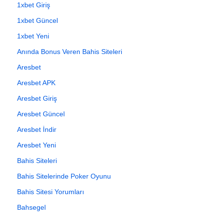
1xbet Giriş
1xbet Güncel
1xbet Yeni
Anında Bonus Veren Bahis Siteleri
Aresbet
Aresbet APK
Aresbet Giriş
Aresbet Güncel
Aresbet İndir
Aresbet Yeni
Bahis Siteleri
Bahis Sitelerinde Poker Oyunu
Bahis Sitesi Yorumları
Bahsegel