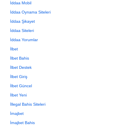
İddaa Mobil
İddaa Oynama Siteleri
İddaa Şikayet
İddaa Siteleri
İddaa Yorumlar
İlbet
İlbet Bahis
İlbet Destek
İlbet Giriş
İlbet Güncel
İlbet Yeni
İllegal Bahis Siteleri
İmajbet
İmajbet Bahis