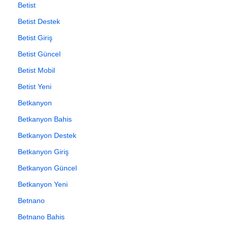
Betist
Betist Destek
Betist Giriş
Betist Güncel
Betist Mobil
Betist Yeni
Betkanyon
Betkanyon Bahis
Betkanyon Destek
Betkanyon Giriş
Betkanyon Güncel
Betkanyon Yeni
Betnano
Betnano Bahis