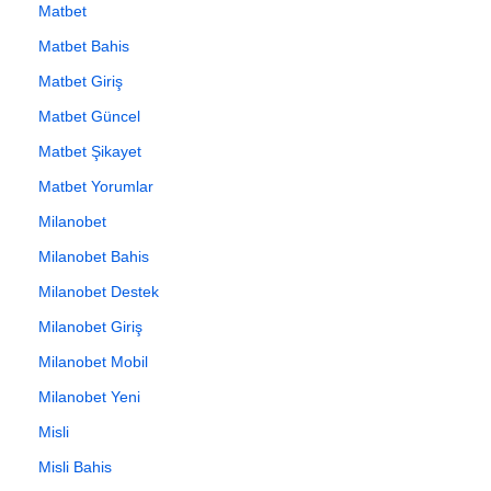
Matbet
Matbet Bahis
Matbet Giriş
Matbet Güncel
Matbet Şikayet
Matbet Yorumlar
Milanobet
Milanobet Bahis
Milanobet Destek
Milanobet Giriş
Milanobet Mobil
Milanobet Yeni
Misli
Misli Bahis