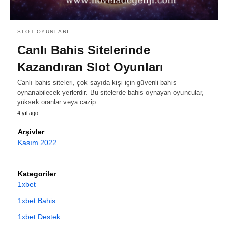
SLOT OYUNLARI
Canlı Bahis Sitelerinde
Kazandıran Slot Oyunları
Canlı bahis siteleri, çok sayıda kişi için güvenli bahis
oynanabilecek yerlerdir. Bu sitelerde bahis oynayan oyuncular,
yüksek oranlar veya cazip…
4 yıl ago
Arşivler
Kasım 2022
Kategoriler
1xbet
1xbet Bahis
1xbet Destek