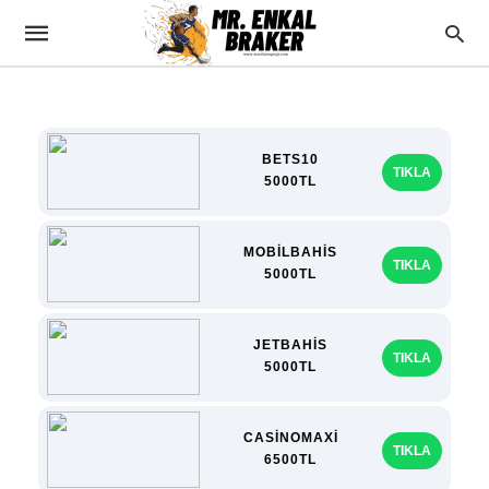
BETS10
TIKLA
5000TL
MOBİLBAHİS
TIKLA
5000TL
JETBAHİS
TIKLA
5000TL
CASİNOMAXİ
TIKLA
6500TL