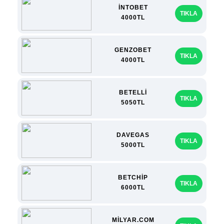
İNTOBET
TIKLA
4000TL
GENZOBET
TIKLA
4000TL
BETELLİ
TIKLA
5050TL
DAVEGAS
TIKLA
5000TL
BETCHİP
TIKLA
6000TL
MİLYAR.COM