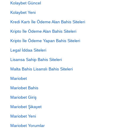
Kolaybet Güncel
Kolaybet Yeni
Kredi Kartı İle Ödeme Alan Bahis Siteleri
Kripto İle Ödeme Alan Bahis Siteleri
Kripto İle Ödeme Yapan Bahis Siteleri
Legal İddaa Siteleri
Lisansa Sahip Bahis Siteleri
Malta Bahis Lisanslı Bahis Siteleri
Mariobet
Mariobet Bahis
Mariobet Giriş
Mariobet Şikayet
Mariobet Yeni
Mariobet Yorumlar