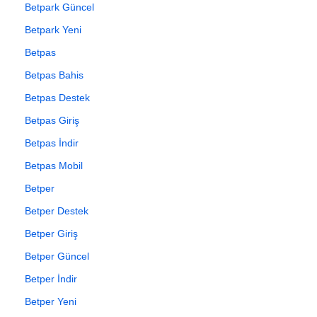
Betpark Güncel
Betpark Yeni
Betpas
Betpas Bahis
Betpas Destek
Betpas Giriş
Betpas İndir
Betpas Mobil
Betper
Betper Destek
Betper Giriş
Betper Güncel
Betper İndir
Betper Yeni