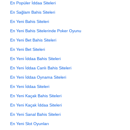
En Popüler İddaa Siteleri
En Sağlam Bahis Siteleri
En Yeni Bahis Siteleri
En Yeni Bahis Sitelerinde Poker Oyunu
En Yeni Bet Bahis Siteleri
En Yeni Bet Siteleri
En Yeni İddaa Bahis Siteleri
En Yeni İddaa Canlı Bahis Siteleri
En Yeni İddaa Oynama Siteleri
En Yeni İddaa Siteleri
En Yeni Kaçak Bahis Siteleri
En Yeni Kaçak İddaa Siteleri
En Yeni Sanal Bahis Siteleri
En Yeni Slot Oyunları