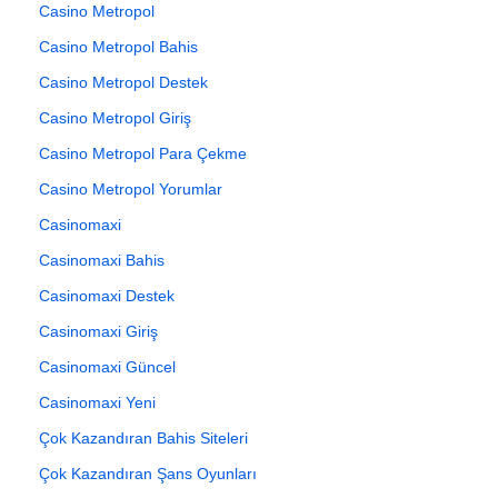
Casino Metropol
Casino Metropol Bahis
Casino Metropol Destek
Casino Metropol Giriş
Casino Metropol Para Çekme
Casino Metropol Yorumlar
Casinomaxi
Casinomaxi Bahis
Casinomaxi Destek
Casinomaxi Giriş
Casinomaxi Güncel
Casinomaxi Yeni
Çok Kazandıran Bahis Siteleri
Çok Kazandıran Şans Oyunları