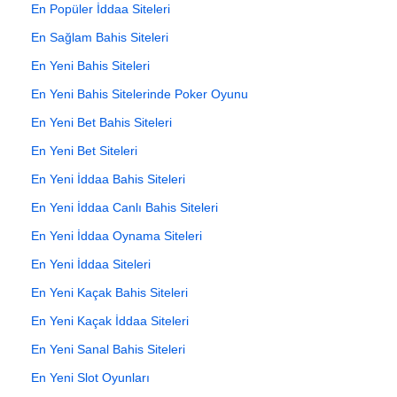
En Popüler İddaa Siteleri
En Sağlam Bahis Siteleri
En Yeni Bahis Siteleri
En Yeni Bahis Sitelerinde Poker Oyunu
En Yeni Bet Bahis Siteleri
En Yeni Bet Siteleri
En Yeni İddaa Bahis Siteleri
En Yeni İddaa Canlı Bahis Siteleri
En Yeni İddaa Oynama Siteleri
En Yeni İddaa Siteleri
En Yeni Kaçak Bahis Siteleri
En Yeni Kaçak İddaa Siteleri
En Yeni Sanal Bahis Siteleri
En Yeni Slot Oyunları