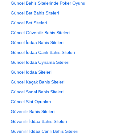
Güncel Bahis Sitelerinde Poker Oyunu
Güncel Bet Bahis Siteleri
Güncel Bet Siteleri
Güncel Güvenilir Bahis Siteleri
Güncel İddaa Bahis Siteleri
Güncel İddaa Canlı Bahis Siteleri
Güncel İddaa Oynama Siteleri
Güncel İddaa Siteleri
Güncel Kaçak Bahis Siteleri
Güncel Sanal Bahis Siteleri
Güncel Slot Oyunları
Güvenilir Bahis Siteleri
Güvenilir İddaa Bahis Siteleri
Güvenilir İddaa Canlı Bahis Siteleri