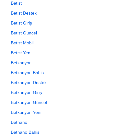
Betist
Betist Destek
Betist Giriş
Betist Güncel
Betist Mobil
Betist Yeni
Betkanyon
Betkanyon Bahis
Betkanyon Destek
Betkanyon Giriş
Betkanyon Güncel
Betkanyon Yeni
Betnano
Betnano Bahis