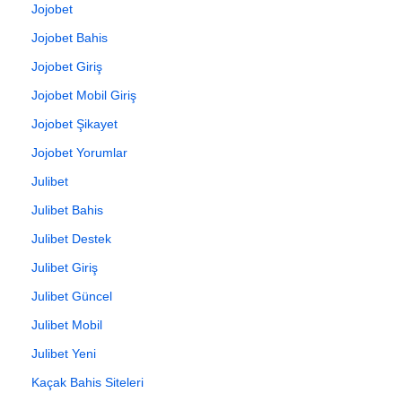
Jojobet
Jojobet Bahis
Jojobet Giriş
Jojobet Mobil Giriş
Jojobet Şikayet
Jojobet Yorumlar
Julibet
Julibet Bahis
Julibet Destek
Julibet Giriş
Julibet Güncel
Julibet Mobil
Julibet Yeni
Kaçak Bahis Siteleri