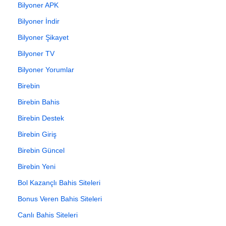
Bilyoner APK
Bilyoner İndir
Bilyoner Şikayet
Bilyoner TV
Bilyoner Yorumlar
Birebin
Birebin Bahis
Birebin Destek
Birebin Giriş
Birebin Güncel
Birebin Yeni
Bol Kazançlı Bahis Siteleri
Bonus Veren Bahis Siteleri
Canlı Bahis Siteleri