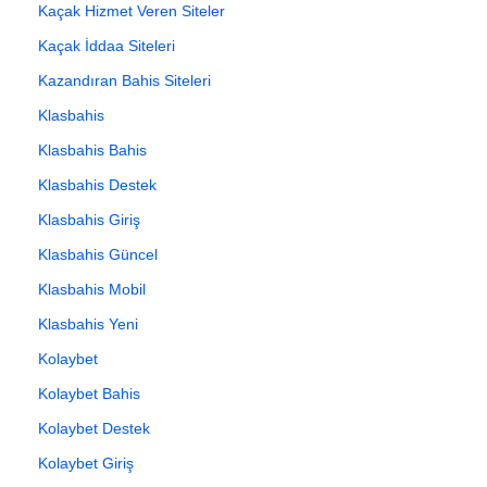
Kaçak Hizmet Veren Siteler
Kaçak İddaa Siteleri
Kazandıran Bahis Siteleri
Klasbahis
Klasbahis Bahis
Klasbahis Destek
Klasbahis Giriş
Klasbahis Güncel
Klasbahis Mobil
Klasbahis Yeni
Kolaybet
Kolaybet Bahis
Kolaybet Destek
Kolaybet Giriş