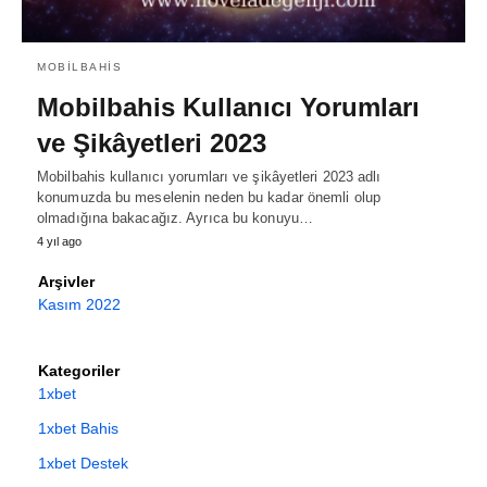
MOBILBAHIS
Mobilbahis Kullanıcı Yorumları
ve Şikâyetleri 2023
Mobilbahis kullanıcı yorumları ve şikâyetleri 2023 adlı
konumuzda bu meselenin neden bu kadar önemli olup
olmadığına bakacağız. Ayrıca bu konuyu…
4 yıl ago
Arşivler
Kasım 2022
Kategoriler
1xbet
1xbet Bahis
1xbet Destek