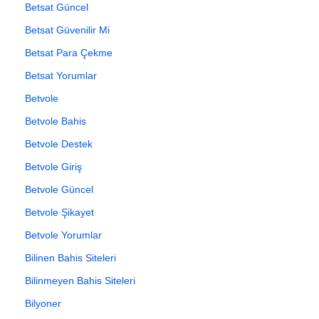
Betsat Güncel
Betsat Güvenilir Mi
Betsat Para Çekme
Betsat Yorumlar
Betvole
Betvole Bahis
Betvole Destek
Betvole Giriş
Betvole Güncel
Betvole Şikayet
Betvole Yorumlar
Bilinen Bahis Siteleri
Bilinmeyen Bahis Siteleri
Bilyoner