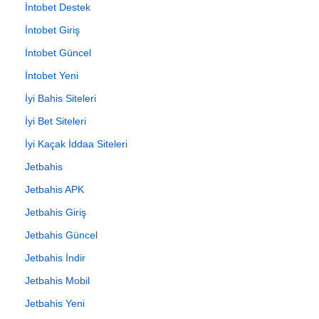
İntobet Destek
İntobet Giriş
İntobet Güncel
İntobet Yeni
İyi Bahis Siteleri
İyi Bet Siteleri
İyi Kaçak İddaa Siteleri
Jetbahis
Jetbahis APK
Jetbahis Giriş
Jetbahis Güncel
Jetbahis İndir
Jetbahis Mobil
Jetbahis Yeni