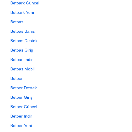
Betpark Güncel
Betpark Yeni
Betpas
Betpas Bahis
Betpas Destek
Betpas Giriş
Betpas İndir
Betpas Mobil
Betper
Betper Destek
Betper Giriş
Betper Güncel
Betper İndir
Betper Yeni