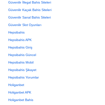
Güvenilir İllegal Bahis Siteleri
Güvenilir Kaçak Bahis Siteleri
Güvenilir Sanal Bahis Siteleri
Güvenilir Slot Oyunları
Hepsibahis
Hepsibahis APK
Hepsibahis Giriş
Hepsibahis Güncel
Hepsibahis Mobil
Hepsibahis Şikayet
Hepsibahis Yorumlar
Holiganbet
Holiganbet APK
Holiganbet Bahis