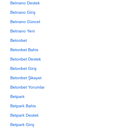
Betnano Destek
Betnano Giriş
Betnano Güncel
Betnano Yeni
Betonbet
Betonbet Bahis
Betonbet Destek
Betonbet Giriş
Betonbet Şikayet
Betonbet Yorumlar
Betpark
Betpark Bahis
Betpark Destek
Betpark Giriş