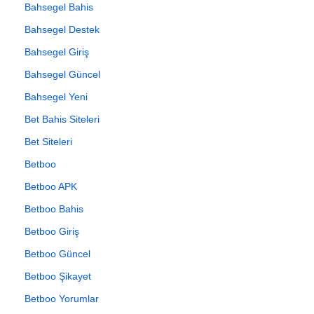
Bahsegel Bahis
Bahsegel Destek
Bahsegel Giriş
Bahsegel Güncel
Bahsegel Yeni
Bet Bahis Siteleri
Bet Siteleri
Betboo
Betboo APK
Betboo Bahis
Betboo Giriş
Betboo Güncel
Betboo Şikayet
Betboo Yorumlar