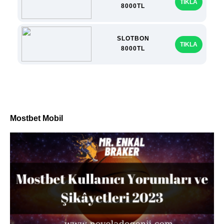
TIKLA
8000TL
SLOTBON
TIKLA
8000TL
Mostbet Mobil