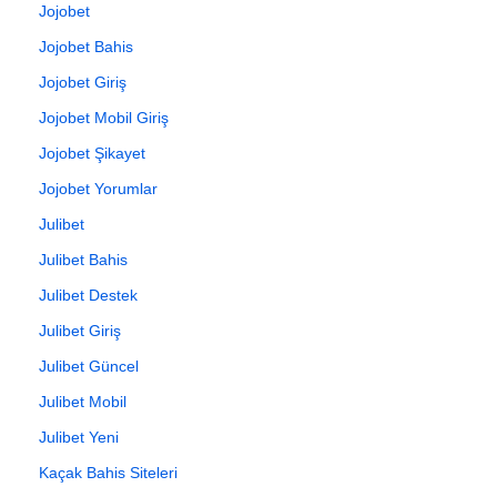
Jojobet
Jojobet Bahis
Jojobet Giriş
Jojobet Mobil Giriş
Jojobet Şikayet
Jojobet Yorumlar
Julibet
Julibet Bahis
Julibet Destek
Julibet Giriş
Julibet Güncel
Julibet Mobil
Julibet Yeni
Kaçak Bahis Siteleri