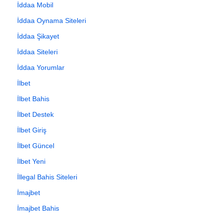
İddaa Mobil
İddaa Oynama Siteleri
İddaa Şikayet
İddaa Siteleri
İddaa Yorumlar
İlbet
İlbet Bahis
İlbet Destek
İlbet Giriş
İlbet Güncel
İlbet Yeni
İllegal Bahis Siteleri
İmajbet
İmajbet Bahis