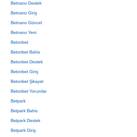
Betnano Destek
Betnano Giriş
Betnano Güncel
Betnano Yeni
Betonbet
Betonbet Bahis
Betonbet Destek
Betonbet Giriş
Betonbet Şikayet
Betonbet Yorumlar
Betpark
Betpark Bahis
Betpark Destek
Betpark Giriş