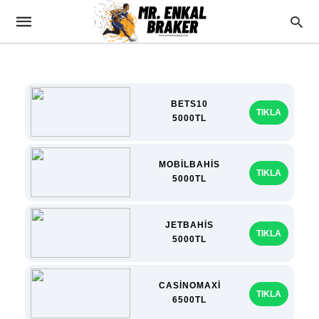
BETS10
TIKLA
5000TL
MOBİLBAHİS
TIKLA
5000TL
JETBAHİS
TIKLA
5000TL
CASİNOMAXİ
TIKLA
6500TL