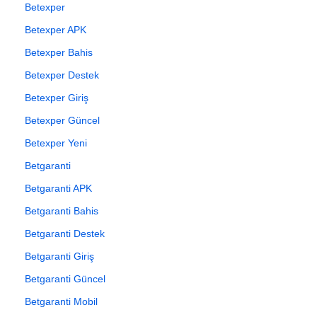
Betexper
Betexper APK
Betexper Bahis
Betexper Destek
Betexper Giriş
Betexper Güncel
Betexper Yeni
Betgaranti
Betgaranti APK
Betgaranti Bahis
Betgaranti Destek
Betgaranti Giriş
Betgaranti Güncel
Betgaranti Mobil