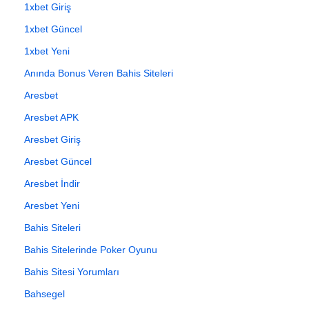
1xbet Giriş
1xbet Güncel
1xbet Yeni
Anında Bonus Veren Bahis Siteleri
Aresbet
Aresbet APK
Aresbet Giriş
Aresbet Güncel
Aresbet İndir
Aresbet Yeni
Bahis Siteleri
Bahis Sitelerinde Poker Oyunu
Bahis Sitesi Yorumları
Bahsegel