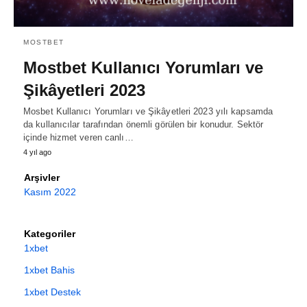
MOSTBET
Mostbet Kullanıcı Yorumları ve
Şikâyetleri 2023
Mosbet Kullanıcı Yorumları ve Şikâyetleri 2023 yılı kapsamda
da kullanıcılar tarafından önemli görülen bir konudur. Sektör
içinde hizmet veren canlı…
4 yıl ago
Arşivler
Kasım 2022
Kategoriler
1xbet
1xbet Bahis
1xbet Destek