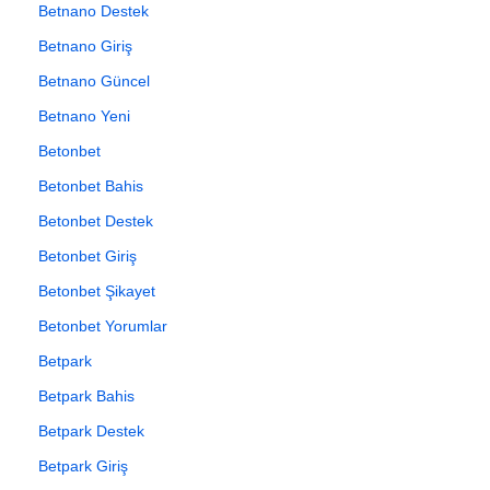
Betnano Destek
Betnano Giriş
Betnano Güncel
Betnano Yeni
Betonbet
Betonbet Bahis
Betonbet Destek
Betonbet Giriş
Betonbet Şikayet
Betonbet Yorumlar
Betpark
Betpark Bahis
Betpark Destek
Betpark Giriş