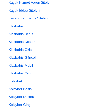
Kaçak Hizmet Veren Siteler
Kaçak İddaa Siteleri
Kazandıran Bahis Siteleri
Klasbahis
Klasbahis Bahis
Klasbahis Destek
Klasbahis Giriş
Klasbahis Güncel
Klasbahis Mobil
Klasbahis Yeni
Kolaybet
Kolaybet Bahis
Kolaybet Destek
Kolaybet Giriş