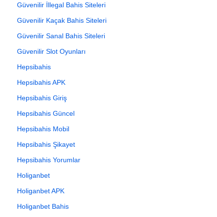
Güvenilir İllegal Bahis Siteleri
Güvenilir Kaçak Bahis Siteleri
Güvenilir Sanal Bahis Siteleri
Güvenilir Slot Oyunları
Hepsibahis
Hepsibahis APK
Hepsibahis Giriş
Hepsibahis Güncel
Hepsibahis Mobil
Hepsibahis Şikayet
Hepsibahis Yorumlar
Holiganbet
Holiganbet APK
Holiganbet Bahis