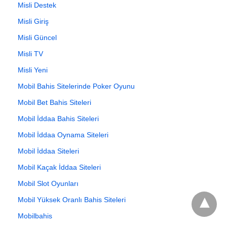
Misli Destek
Misli Giriş
Misli Güncel
Misli TV
Misli Yeni
Mobil Bahis Sitelerinde Poker Oyunu
Mobil Bet Bahis Siteleri
Mobil İddaa Bahis Siteleri
Mobil İddaa Oynama Siteleri
Mobil İddaa Siteleri
Mobil Kaçak İddaa Siteleri
Mobil Slot Oyunları
Mobil Yüksek Oranlı Bahis Siteleri
Mobilbahis