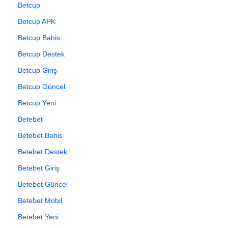
Betcup
Betcup APK
Betcup Bahis
Betcup Destek
Betcup Giriş
Betcup Güncel
Betcup Yeni
Betebet
Betebet Bahis
Betebet Destek
Betebet Giriş
Betebet Güncel
Betebet Mobil
Betebet Yeni