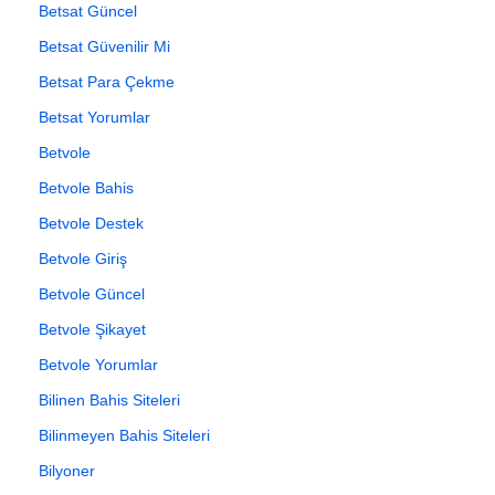
Betsat Güncel
Betsat Güvenilir Mi
Betsat Para Çekme
Betsat Yorumlar
Betvole
Betvole Bahis
Betvole Destek
Betvole Giriş
Betvole Güncel
Betvole Şikayet
Betvole Yorumlar
Bilinen Bahis Siteleri
Bilinmeyen Bahis Siteleri
Bilyoner