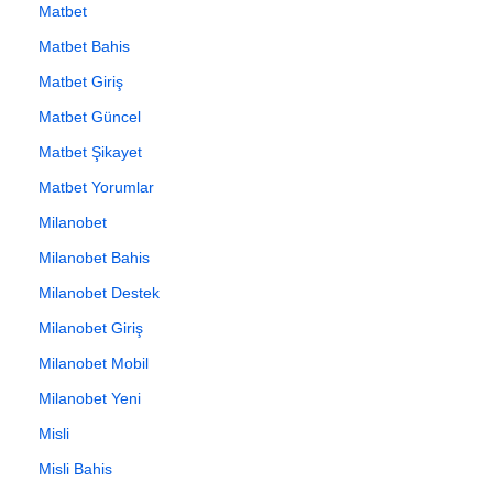
Matbet
Matbet Bahis
Matbet Giriş
Matbet Güncel
Matbet Şikayet
Matbet Yorumlar
Milanobet
Milanobet Bahis
Milanobet Destek
Milanobet Giriş
Milanobet Mobil
Milanobet Yeni
Misli
Misli Bahis