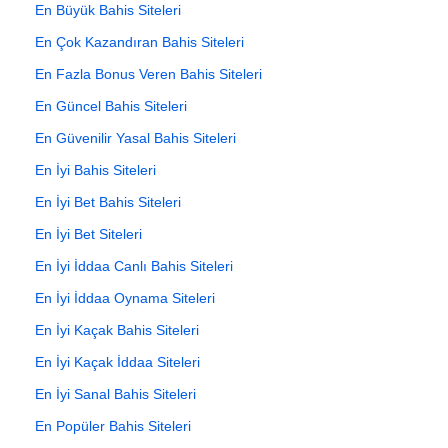
En Büyük Bahis Siteleri
En Çok Kazandıran Bahis Siteleri
En Fazla Bonus Veren Bahis Siteleri
En Güncel Bahis Siteleri
En Güvenilir Yasal Bahis Siteleri
En İyi Bahis Siteleri
En İyi Bet Bahis Siteleri
En İyi Bet Siteleri
En İyi İddaa Canlı Bahis Siteleri
En İyi İddaa Oynama Siteleri
En İyi Kaçak Bahis Siteleri
En İyi Kaçak İddaa Siteleri
En İyi Sanal Bahis Siteleri
En Popüler Bahis Siteleri