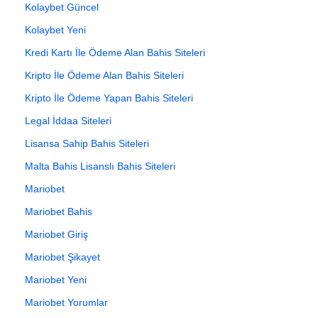
Kolaybet Güncel
Kolaybet Yeni
Kredi Kartı İle Ödeme Alan Bahis Siteleri
Kripto İle Ödeme Alan Bahis Siteleri
Kripto İle Ödeme Yapan Bahis Siteleri
Legal İddaa Siteleri
Lisansa Sahip Bahis Siteleri
Malta Bahis Lisanslı Bahis Siteleri
Mariobet
Mariobet Bahis
Mariobet Giriş
Mariobet Şikayet
Mariobet Yeni
Mariobet Yorumlar