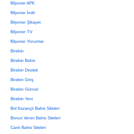
Bilyoner APK
Bilyoner İndir
Bilyoner Şikayet
Bilyoner TV
Bilyoner Yorumlar
Birebin
Birebin Bahis
Birebin Destek
Birebin Giriş
Birebin Güncel
Birebin Yeni
Bol Kazançlı Bahis Siteleri
Bonus Veren Bahis Siteleri
Canlı Bahis Siteleri