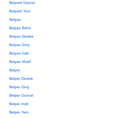
Betpark Güncel
Betpark Yeni
Betpas
Betpas Bahis
Betpas Destek
Betpas Giriş
Betpas İndir
Betpas Mobil
Betper
Betper Destek
Betper Giriş
Betper Güncel
Betper İndir
Betper Yeni