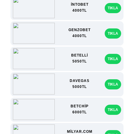
İNTOBET
TIKLA
4000TL
GENZOBET
TIKLA
4000TL
BETELLİ
TIKLA
5050TL
DAVEGAS
TIKLA
5000TL
BETCHİP
TIKLA
6000TL
MİLYAR.COM