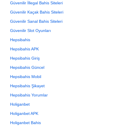
Güvenilir İllegal Bahis Siteleri
Güvenilir Kaçak Bahis Siteleri
Güvenilir Sanal Bahis Siteleri
Güvenilir Slot Oyunları
Hepsibahis
Hepsibahis APK
Hepsibahis Giriş
Hepsibahis Güncel
Hepsibahis Mobil
Hepsibahis Şikayet
Hepsibahis Yorumlar
Holiganbet
Holiganbet APK
Holiganbet Bahis