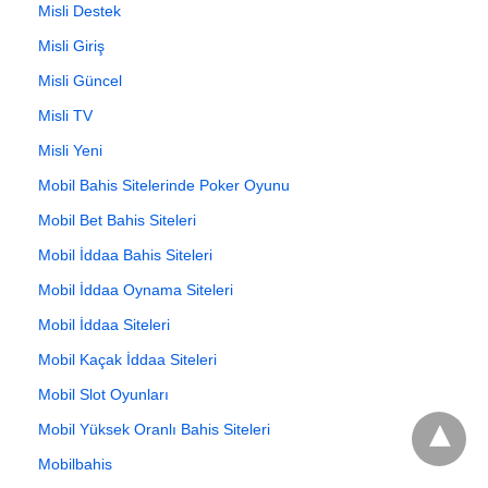
Misli Destek
Misli Giriş
Misli Güncel
Misli TV
Misli Yeni
Mobil Bahis Sitelerinde Poker Oyunu
Mobil Bet Bahis Siteleri
Mobil İddaa Bahis Siteleri
Mobil İddaa Oynama Siteleri
Mobil İddaa Siteleri
Mobil Kaçak İddaa Siteleri
Mobil Slot Oyunları
Mobil Yüksek Oranlı Bahis Siteleri
Mobilbahis