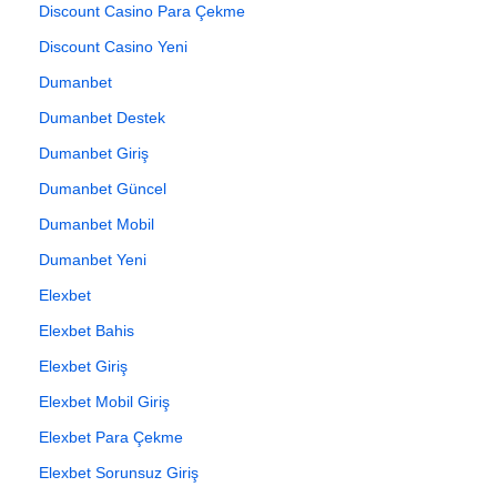
Discount Casino Para Çekme
Discount Casino Yeni
Dumanbet
Dumanbet Destek
Dumanbet Giriş
Dumanbet Güncel
Dumanbet Mobil
Dumanbet Yeni
Elexbet
Elexbet Bahis
Elexbet Giriş
Elexbet Mobil Giriş
Elexbet Para Çekme
Elexbet Sorunsuz Giriş