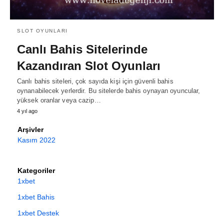
SLOT OYUNLARI
Canlı Bahis Sitelerinde
Kazandıran Slot Oyunları
Canlı bahis siteleri, çok sayıda kişi için güvenli bahis
oynanabilecek yerlerdir. Bu sitelerde bahis oynayan oyuncular,
yüksek oranlar veya cazip…
4 yıl ago
Arşivler
Kasım 2022
Kategoriler
1xbet
1xbet Bahis
1xbet Destek