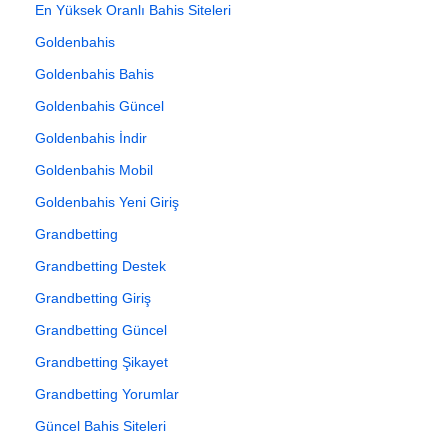
En Yüksek Oranlı Bahis Siteleri
Goldenbahis
Goldenbahis Bahis
Goldenbahis Güncel
Goldenbahis İndir
Goldenbahis Mobil
Goldenbahis Yeni Giriş
Grandbetting
Grandbetting Destek
Grandbetting Giriş
Grandbetting Güncel
Grandbetting Şikayet
Grandbetting Yorumlar
Güncel Bahis Siteleri