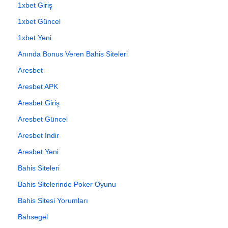
1xbet Giriş
1xbet Güncel
1xbet Yeni
Anında Bonus Veren Bahis Siteleri
Aresbet
Aresbet APK
Aresbet Giriş
Aresbet Güncel
Aresbet İndir
Aresbet Yeni
Bahis Siteleri
Bahis Sitelerinde Poker Oyunu
Bahis Sitesi Yorumları
Bahsegel