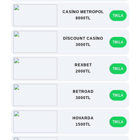
CASİNO METROPOL
TIKLA
8000TL
DİSCOUNT CASİNO
TIKLA
3000TL
REXBET
TIKLA
2000TL
BETROAD
TIKLA
3000TL
HOVARDA
TIKLA
1500TL