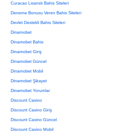
Curacao Lisanslı Bahis Siteleri
Deneme Bonusu Veren Bahis Siteleri
Devlet Destekli Bahis Siteleri
Dinamobet
Dinamobet Bahis
Dinamobet Giriş
Dinamobet Güncel
Dinamobet Mobil
Dinamobet Şikayet
Dinamobet Yorumlar
Discount Casino
Discount Casino Giriş
Discount Casino Güncel
Discount Casino Mobil