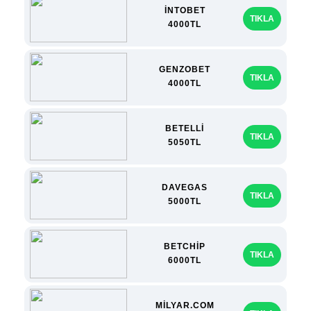
İNTOBET
TIKLA
4000TL
GENZOBET
TIKLA
4000TL
BETELLİ
TIKLA
5050TL
DAVEGAS
TIKLA
5000TL
BETCHİP
TIKLA
6000TL
MİLYAR.COM