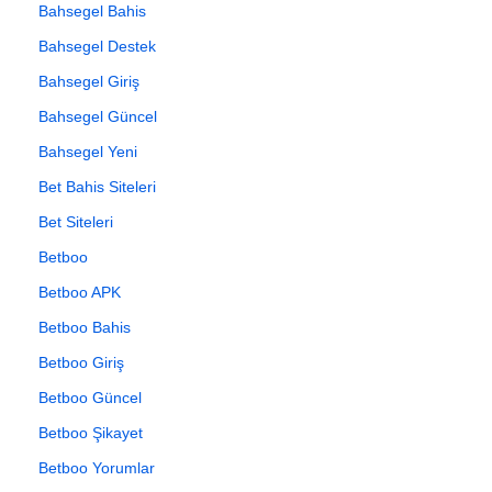
Bahsegel Bahis
Bahsegel Destek
Bahsegel Giriş
Bahsegel Güncel
Bahsegel Yeni
Bet Bahis Siteleri
Bet Siteleri
Betboo
Betboo APK
Betboo Bahis
Betboo Giriş
Betboo Güncel
Betboo Şikayet
Betboo Yorumlar