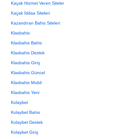
Kaçak Hizmet Veren Siteler
Kaçak İddaa Siteleri
Kazandıran Bahis Siteleri
Klasbahis
Klasbahis Bahis
Klasbahis Destek
Klasbahis Giriş
Klasbahis Güncel
Klasbahis Mobil
Klasbahis Yeni
Kolaybet
Kolaybet Bahis
Kolaybet Destek
Kolaybet Giriş