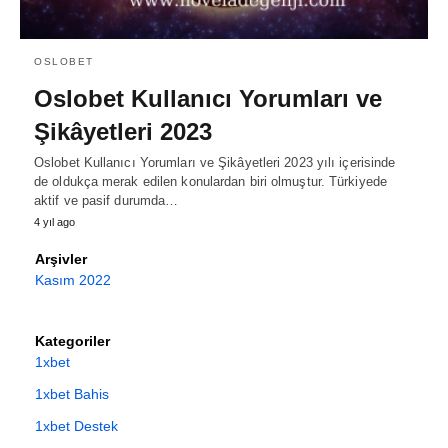
OSLOBET
Oslobet Kullanıcı Yorumları ve
Şikâyetleri 2023
Oslobet Kullanıcı Yorumları ve Şikâyetleri 2023 yılı içerisinde
de oldukça merak edilen konulardan biri olmuştur. Türkiyede
aktif ve pasif durumda…
4 yıl ago
Arşivler
Kasım 2022
Kategoriler
1xbet
1xbet Bahis
1xbet Destek