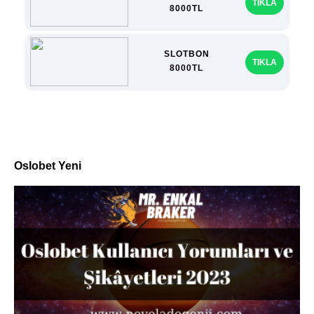
TIKLA
8000TL
SLOTBON
TIKLA
8000TL
Oslobet Yeni