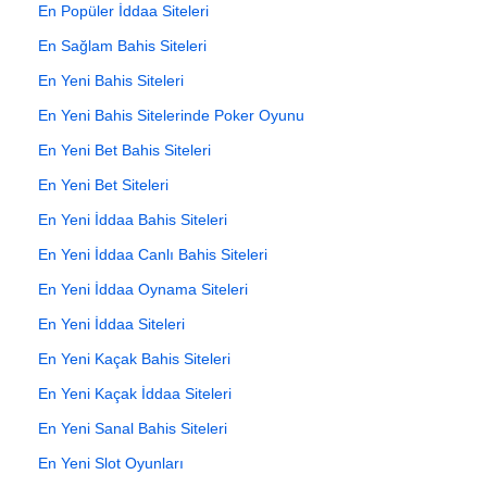
En Popüler İddaa Siteleri
En Sağlam Bahis Siteleri
En Yeni Bahis Siteleri
En Yeni Bahis Sitelerinde Poker Oyunu
En Yeni Bet Bahis Siteleri
En Yeni Bet Siteleri
En Yeni İddaa Bahis Siteleri
En Yeni İddaa Canlı Bahis Siteleri
En Yeni İddaa Oynama Siteleri
En Yeni İddaa Siteleri
En Yeni Kaçak Bahis Siteleri
En Yeni Kaçak İddaa Siteleri
En Yeni Sanal Bahis Siteleri
En Yeni Slot Oyunları