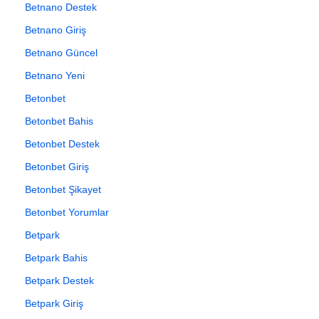
Betnano Destek
Betnano Giriş
Betnano Güncel
Betnano Yeni
Betonbet
Betonbet Bahis
Betonbet Destek
Betonbet Giriş
Betonbet Şikayet
Betonbet Yorumlar
Betpark
Betpark Bahis
Betpark Destek
Betpark Giriş