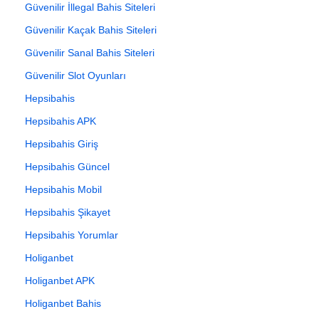
Güvenilir İllegal Bahis Siteleri
Güvenilir Kaçak Bahis Siteleri
Güvenilir Sanal Bahis Siteleri
Güvenilir Slot Oyunları
Hepsibahis
Hepsibahis APK
Hepsibahis Giriş
Hepsibahis Güncel
Hepsibahis Mobil
Hepsibahis Şikayet
Hepsibahis Yorumlar
Holiganbet
Holiganbet APK
Holiganbet Bahis