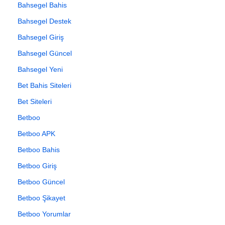
Bahsegel Bahis
Bahsegel Destek
Bahsegel Giriş
Bahsegel Güncel
Bahsegel Yeni
Bet Bahis Siteleri
Bet Siteleri
Betboo
Betboo APK
Betboo Bahis
Betboo Giriş
Betboo Güncel
Betboo Şikayet
Betboo Yorumlar