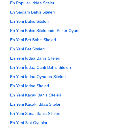
En Popüler İddaa Siteleri
En Sağlam Bahis Siteleri
En Yeni Bahis Siteleri
En Yeni Bahis Sitelerinde Poker Oyunu
En Yeni Bet Bahis Siteleri
En Yeni Bet Siteleri
En Yeni İddaa Bahis Siteleri
En Yeni İddaa Canlı Bahis Siteleri
En Yeni İddaa Oynama Siteleri
En Yeni İddaa Siteleri
En Yeni Kaçak Bahis Siteleri
En Yeni Kaçak İddaa Siteleri
En Yeni Sanal Bahis Siteleri
En Yeni Slot Oyunları