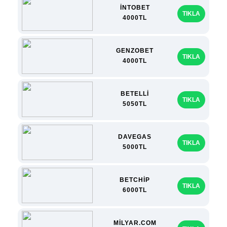
İNTOBET
TIKLA
4000TL
GENZOBET
TIKLA
4000TL
BETELLİ
TIKLA
5050TL
DAVEGAS
TIKLA
5000TL
BETCHİP
TIKLA
6000TL
MİLYAR.COM