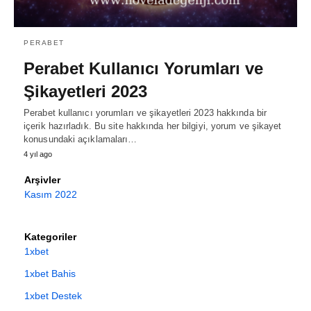
PERABET
Perabet Kullanıcı Yorumları ve
Şikayetleri 2023
Perabet kullanıcı yorumları ve şikayetleri 2023 hakkında bir
içerik hazırladık. Bu site hakkında her bilgiyi, yorum ve şikayet
konusundaki açıklamaları…
4 yıl ago
Arşivler
Kasım 2022
Kategoriler
1xbet
1xbet Bahis
1xbet Destek