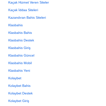
Kaçak Hizmet Veren Siteler
Kaçak İddaa Siteleri
Kazandıran Bahis Siteleri
Klasbahis
Klasbahis Bahis
Klasbahis Destek
Klasbahis Giriş
Klasbahis Güncel
Klasbahis Mobil
Klasbahis Yeni
Kolaybet
Kolaybet Bahis
Kolaybet Destek
Kolaybet Giriş