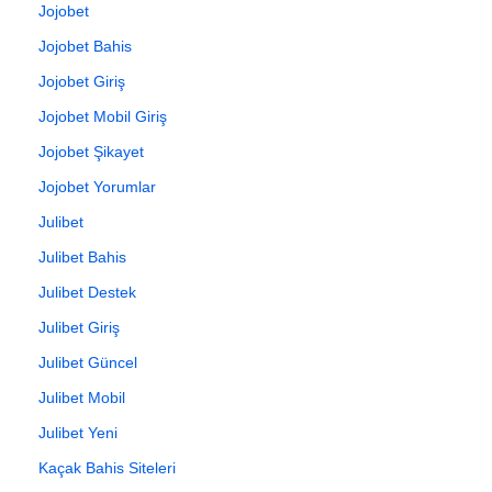
Jojobet
Jojobet Bahis
Jojobet Giriş
Jojobet Mobil Giriş
Jojobet Şikayet
Jojobet Yorumlar
Julibet
Julibet Bahis
Julibet Destek
Julibet Giriş
Julibet Güncel
Julibet Mobil
Julibet Yeni
Kaçak Bahis Siteleri