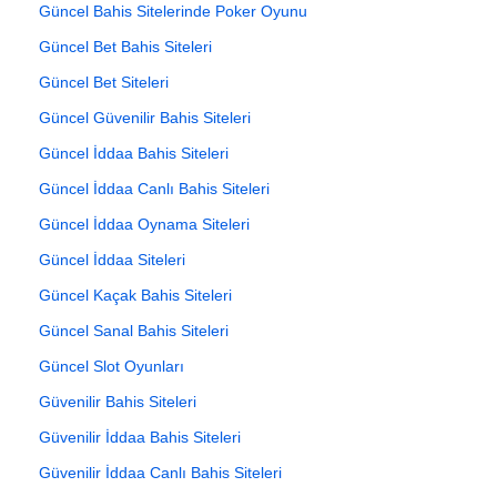
Güncel Bahis Sitelerinde Poker Oyunu
Güncel Bet Bahis Siteleri
Güncel Bet Siteleri
Güncel Güvenilir Bahis Siteleri
Güncel İddaa Bahis Siteleri
Güncel İddaa Canlı Bahis Siteleri
Güncel İddaa Oynama Siteleri
Güncel İddaa Siteleri
Güncel Kaçak Bahis Siteleri
Güncel Sanal Bahis Siteleri
Güncel Slot Oyunları
Güvenilir Bahis Siteleri
Güvenilir İddaa Bahis Siteleri
Güvenilir İddaa Canlı Bahis Siteleri