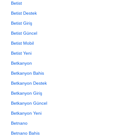
Betist
Betist Destek
Betist Giriş
Betist Güncel
Betist Mobil
Betist Yeni
Betkanyon
Betkanyon Bahis
Betkanyon Destek
Betkanyon Giriş
Betkanyon Güncel
Betkanyon Yeni
Betnano
Betnano Bahis