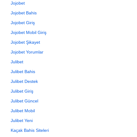
Jojobet
Jojobet Bahis
Jojobet Giriş
Jojobet Mobil Giriş
Jojobet Şikayet
Jojobet Yorumlar
Julibet
Julibet Bahis
Julibet Destek
Julibet Giriş
Julibet Güncel
Julibet Mobil
Julibet Yeni
Kaçak Bahis Siteleri