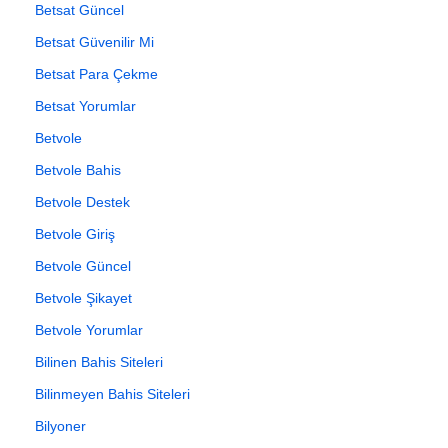
Betsat Güncel
Betsat Güvenilir Mi
Betsat Para Çekme
Betsat Yorumlar
Betvole
Betvole Bahis
Betvole Destek
Betvole Giriş
Betvole Güncel
Betvole Şikayet
Betvole Yorumlar
Bilinen Bahis Siteleri
Bilinmeyen Bahis Siteleri
Bilyoner