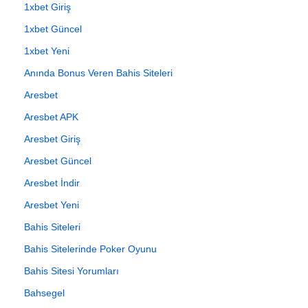
1xbet Giriş
1xbet Güncel
1xbet Yeni
Anında Bonus Veren Bahis Siteleri
Aresbet
Aresbet APK
Aresbet Giriş
Aresbet Güncel
Aresbet İndir
Aresbet Yeni
Bahis Siteleri
Bahis Sitelerinde Poker Oyunu
Bahis Sitesi Yorumları
Bahsegel