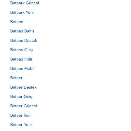
Betpark Güncel
Betpark Yeni
Betpas
Betpas Bahis
Betpas Destek
Betpas Giriş
Betpas İndir
Betpas Mobil
Betper
Betper Destek
Betper Giriş
Betper Güncel
Betper İndir
Betper Yeni