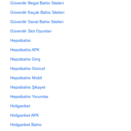
Güvenilir İllegal Bahis Siteleri
Güvenilir Kaçak Bahis Siteleri
Güvenilir Sanal Bahis Siteleri
Güvenilir Slot Oyunları
Hepsibahis
Hepsibahis APK
Hepsibahis Giriş
Hepsibahis Güncel
Hepsibahis Mobil
Hepsibahis Şikayet
Hepsibahis Yorumlar
Holiganbet
Holiganbet APK
Holiganbet Bahis