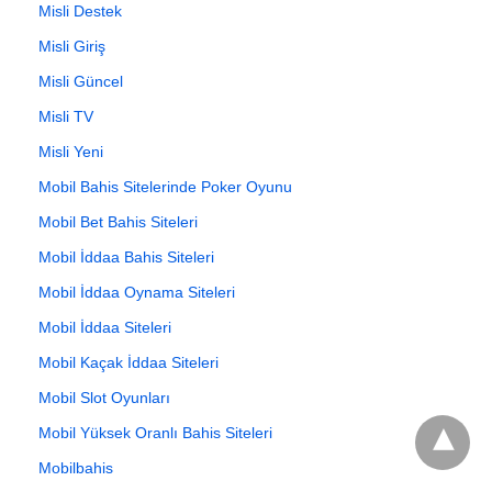
Misli Destek
Misli Giriş
Misli Güncel
Misli TV
Misli Yeni
Mobil Bahis Sitelerinde Poker Oyunu
Mobil Bet Bahis Siteleri
Mobil İddaa Bahis Siteleri
Mobil İddaa Oynama Siteleri
Mobil İddaa Siteleri
Mobil Kaçak İddaa Siteleri
Mobil Slot Oyunları
Mobil Yüksek Oranlı Bahis Siteleri
Mobilbahis