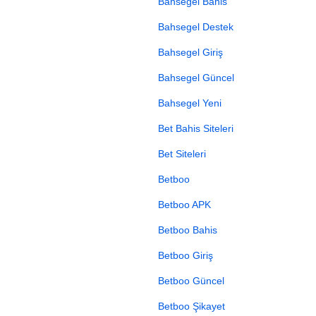
Bahsegel Bahis
Bahsegel Destek
Bahsegel Giriş
Bahsegel Güncel
Bahsegel Yeni
Bet Bahis Siteleri
Bet Siteleri
Betboo
Betboo APK
Betboo Bahis
Betboo Giriş
Betboo Güncel
Betboo Şikayet