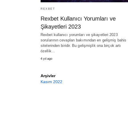
REXBET
Rexbet Kullanıcı Yorumları ve
Şikayetleri 2023
Rexbet kullanıcı yorumları ve şikayetleri 2023
sorularının cevapları bakımından en gelişmiş bahis
sitelerinden biridir. Bu gelişmişlik ona birçok artı
özellik…
4 yıl ago
Arşivler
Kasım 2022