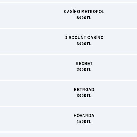
CASİNO METROPOL
8000TL
DİSCOUNT CASİNO
3000TL
REXBET
2000TL
BETROAD
3000TL
HOVARDA
1500TL