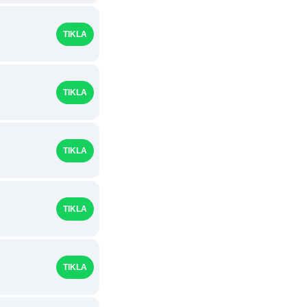
TIKLA
TIKLA
TIKLA
TIKLA
TIKLA