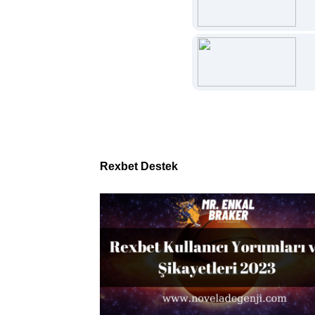
Rexbet Destek