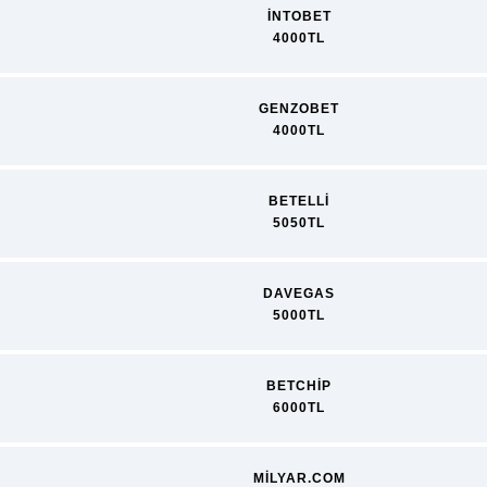
İNTOBET
4000TL
GENZOBET
4000TL
BETELLİ
5050TL
DAVEGAS
5000TL
BETCHİP
6000TL
MİLYAR.COM