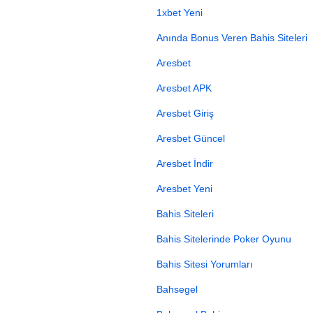
1xbet Yeni
Anında Bonus Veren Bahis Siteleri
Aresbet
Aresbet APK
Aresbet Giriş
Aresbet Güncel
Aresbet İndir
Aresbet Yeni
Bahis Siteleri
Bahis Sitelerinde Poker Oyunu
Bahis Sitesi Yorumları
Bahsegel