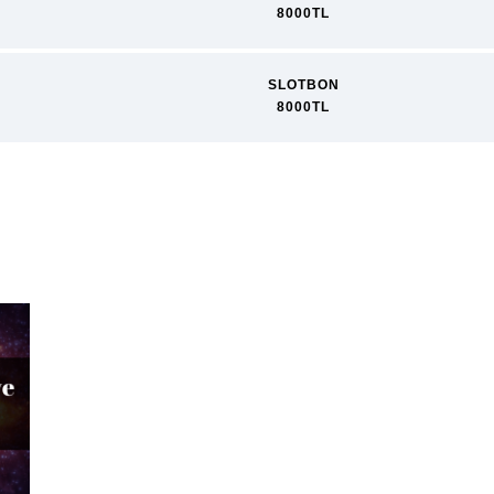
8000TL
SLOTBON
8000TL