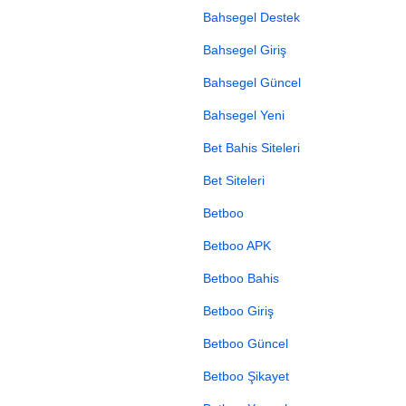
Bahsegel Destek
Bahsegel Giriş
Bahsegel Güncel
Bahsegel Yeni
Bet Bahis Siteleri
Bet Siteleri
Betboo
Betboo APK
Betboo Bahis
Betboo Giriş
Betboo Güncel
Betboo Şikayet