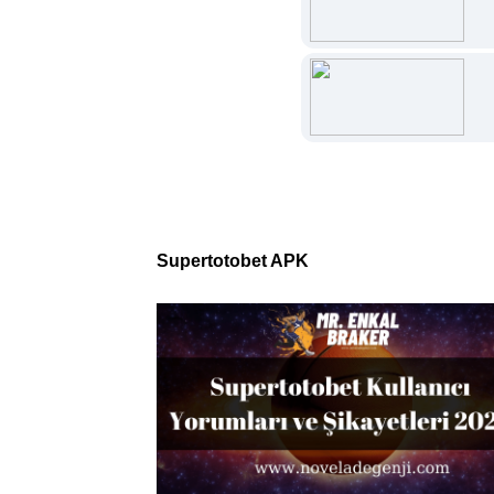
Supertotobet APK