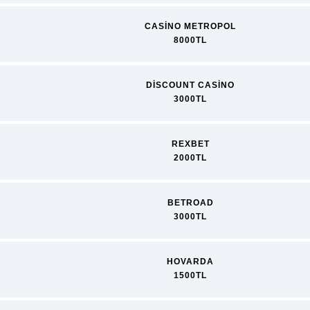
CASİNO METROPOL
8000TL
DİSCOUNT CASİNO
3000TL
REXBET
2000TL
BETROAD
3000TL
HOVARDA
1500TL