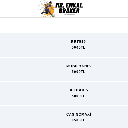
BETS10
5000TL
MOBİLBAHİS
5000TL
JETBAHİS
5000TL
CASİNOMAXİ
6500TL