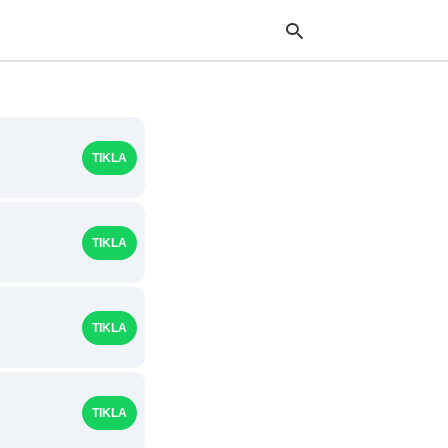
Typ
TIKLA
your
sea
que
and
hit
TIKLA
ente
TIKLA
TIKLA