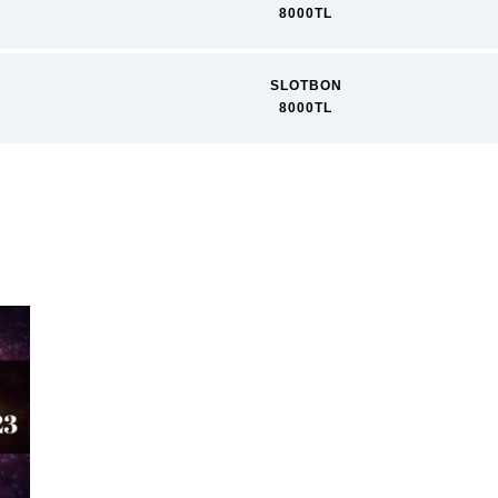
8000TL
SLOTBON
8000TL