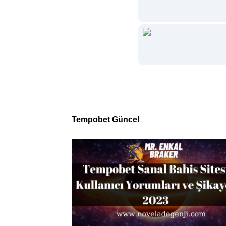
Tempobet Güncel