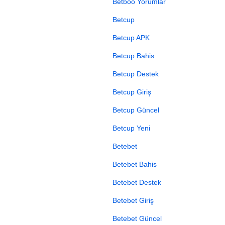
Betboo Yorumlar
Betcup
Betcup APK
Betcup Bahis
Betcup Destek
Betcup Giriş
Betcup Güncel
Betcup Yeni
Betebet
Betebet Bahis
Betebet Destek
Betebet Giriş
Betebet Güncel