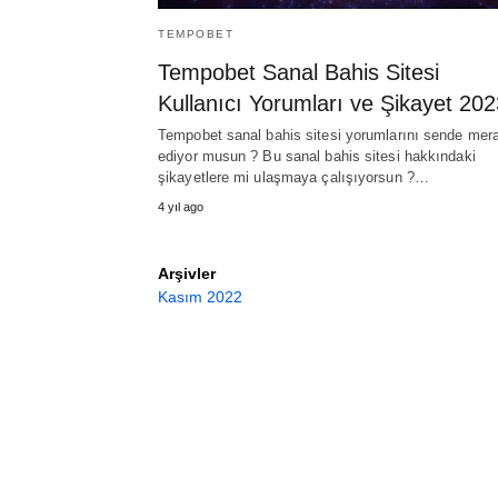
TEMPOBET
Tempobet Sanal Bahis Sitesi
Kullanıcı Yorumları ve Şikayet 202
Tempobet sanal bahis sitesi yorumlarını sende mer
ediyor musun ? Bu sanal bahis sitesi hakkındaki
şikayetlere mi ulaşmaya çalışıyorsun ?…
4 yıl ago
Arşivler
Kasım 2022