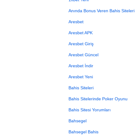
Anında Bonus Veren Bahis Siteleri
Aresbet
Aresbet APK
Aresbet Giriş
Aresbet Güncel
Aresbet İndir
Aresbet Yeni
Bahis Siteleri
Bahis Sitelerinde Poker Oyunu
Bahis Sitesi Yorumları
Bahsegel
Bahsegel Bahis