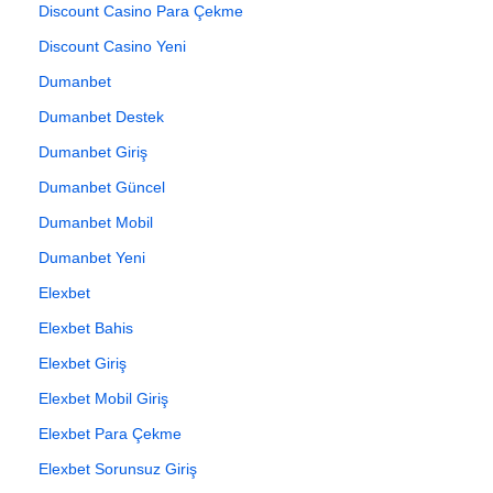
Discount Casino Para Çekme
Discount Casino Yeni
Dumanbet
Dumanbet Destek
Dumanbet Giriş
Dumanbet Güncel
Dumanbet Mobil
Dumanbet Yeni
Elexbet
Elexbet Bahis
Elexbet Giriş
Elexbet Mobil Giriş
Elexbet Para Çekme
Elexbet Sorunsuz Giriş