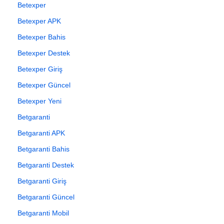
Betexper
Betexper APK
Betexper Bahis
Betexper Destek
Betexper Giriş
Betexper Güncel
Betexper Yeni
Betgaranti
Betgaranti APK
Betgaranti Bahis
Betgaranti Destek
Betgaranti Giriş
Betgaranti Güncel
Betgaranti Mobil