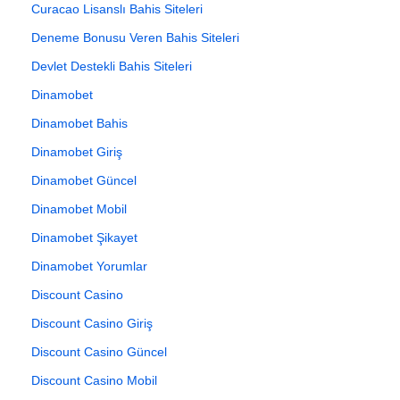
Curacao Lisanslı Bahis Siteleri
Deneme Bonusu Veren Bahis Siteleri
Devlet Destekli Bahis Siteleri
Dinamobet
Dinamobet Bahis
Dinamobet Giriş
Dinamobet Güncel
Dinamobet Mobil
Dinamobet Şikayet
Dinamobet Yorumlar
Discount Casino
Discount Casino Giriş
Discount Casino Güncel
Discount Casino Mobil