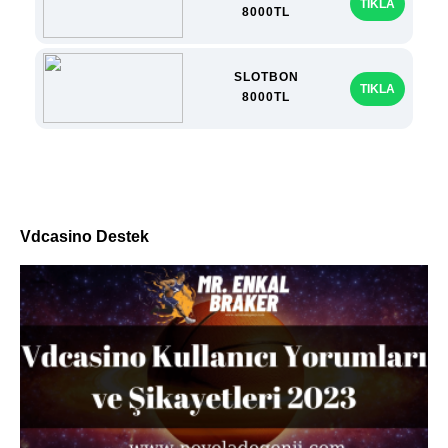
TIKLA
8000TL
SLOTBON
TIKLA
8000TL
Vdcasino Destek