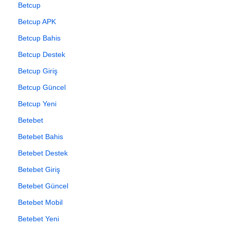
Betcup
Betcup APK
Betcup Bahis
Betcup Destek
Betcup Giriş
Betcup Güncel
Betcup Yeni
Betebet
Betebet Bahis
Betebet Destek
Betebet Giriş
Betebet Güncel
Betebet Mobil
Betebet Yeni