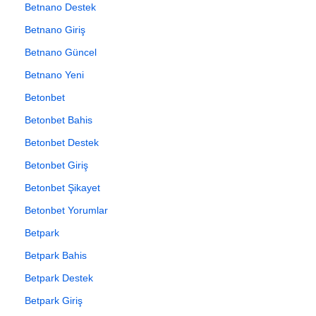
Betnano Destek
Betnano Giriş
Betnano Güncel
Betnano Yeni
Betonbet
Betonbet Bahis
Betonbet Destek
Betonbet Giriş
Betonbet Şikayet
Betonbet Yorumlar
Betpark
Betpark Bahis
Betpark Destek
Betpark Giriş