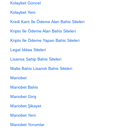
Kolaybet Güncel
Kolaybet Yeni
Kredi Kartı İle Ödeme Alan Bahis Siteleri
Kripto İle Ödeme Alan Bahis Siteleri
Kripto İle Ödeme Yapan Bahis Siteleri
Legal İddaa Siteleri
Lisansa Sahip Bahis Siteleri
Malta Bahis Lisanslı Bahis Siteleri
Mariobet
Mariobet Bahis
Mariobet Giriş
Mariobet Şikayet
Mariobet Yeni
Mariobet Yorumlar