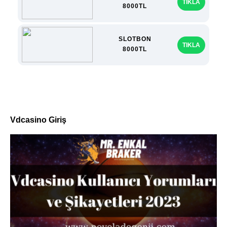
TIKLA
8000TL
SLOTBON
TIKLA
8000TL
Vdcasino Giriş