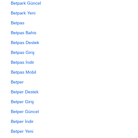
Betpark Güncel
Betpark Yeni
Betpas
Betpas Bahis
Betpas Destek
Betpas Giriş
Betpas İndir
Betpas Mobil
Betper
Betper Destek
Betper Giriş
Betper Güncel
Betper İndir
Betper Yeni