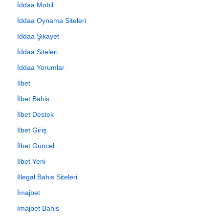
İddaa Mobil
İddaa Oynama Siteleri
İddaa Şikayet
İddaa Siteleri
İddaa Yorumlar
İlbet
İlbet Bahis
İlbet Destek
İlbet Giriş
İlbet Güncel
İlbet Yeni
İllegal Bahis Siteleri
İmajbet
İmajbet Bahis