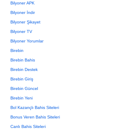
Bilyoner APK
Bilyoner İndir
Bilyoner Şikayet
Bilyoner TV
Bilyoner Yorumlar
Birebin
Birebin Bahis
Birebin Destek
Birebin Giriş
Birebin Güncel
Birebin Yeni
Bol Kazançlı Bahis Siteleri
Bonus Veren Bahis Siteleri
Canlı Bahis Siteleri