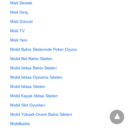
Misli Destek
Misli Giriş
Misli Güncel
Misli TV
Misli Yeni
Mobil Bahis Sitelerinde Poker Oyunu
Mobil Bet Bahis Siteleri
Mobil İddaa Bahis Siteleri
Mobil İddaa Oynama Siteleri
Mobil İddaa Siteleri
Mobil Kaçak İddaa Siteleri
Mobil Slot Oyunları
Mobil Yüksek Oranlı Bahis Siteleri
Mobilbahis