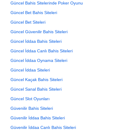
Güncel Bahis Sitelerinde Poker Oyunu
Güncel Bet Bahis Siteleri
Güncel Bet Siteleri
Güncel Güvenilir Bahis Siteleri
Güncel İddaa Bahis Siteleri
Güncel İddaa Canlı Bahis Siteleri
Güncel İddaa Oynama Siteleri
Güncel İddaa Siteleri
Güncel Kaçak Bahis Siteleri
Güncel Sanal Bahis Siteleri
Güncel Slot Oyunları
Güvenilir Bahis Siteleri
Güvenilir İddaa Bahis Siteleri
Güvenilir İddaa Canlı Bahis Siteleri