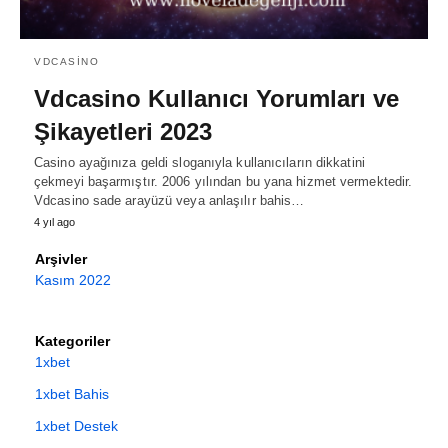
VDCASINO
Vdcasino Kullanıcı Yorumları ve
Şikayetleri 2023
Casino ayağınıza geldi sloganıyla kullanıcıların dikkatini
çekmeyi başarmıştır. 2006 yılından bu yana hizmet vermektedir.
Vdcasino sade arayüzü veya anlaşılır bahis…
4 yıl ago
Arşivler
Kasım 2022
Kategoriler
1xbet
1xbet Bahis
1xbet Destek