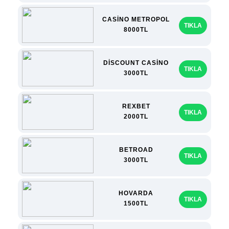
CASİNO METROPOL
TIKLA
8000TL
DİSCOUNT CASİNO
TIKLA
3000TL
REXBET
TIKLA
2000TL
BETROAD
TIKLA
3000TL
HOVARDA
TIKLA
1500TL