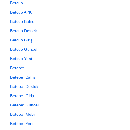
Betcup
Betcup APK
Betcup Bahis
Betcup Destek
Betcup Giriş
Betcup Güncel
Betcup Yeni
Betebet
Betebet Bahis
Betebet Destek
Betebet Giriş
Betebet Güncel
Betebet Mobil
Betebet Yeni