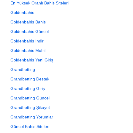
En Yüksek Oranlı Bahis Siteleri
Goldenbahis
Goldenbahis Bahis
Goldenbahis Güncel
Goldenbahis İndir
Goldenbahis Mobil
Goldenbahis Yeni Giriş
Grandbetting
Grandbetting Destek
Grandbetting Giriş
Grandbetting Güncel
Grandbetting Şikayet
Grandbetting Yorumlar
Güncel Bahis Siteleri