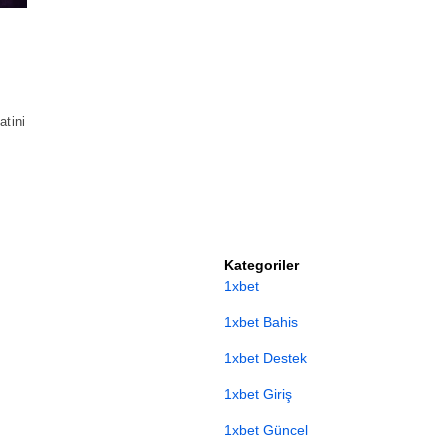
atini
Kategoriler
1xbet
1xbet Bahis
1xbet Destek
1xbet Giriş
1xbet Güncel