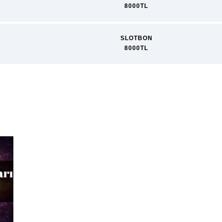
8000TL
SLOTBON
8000TL