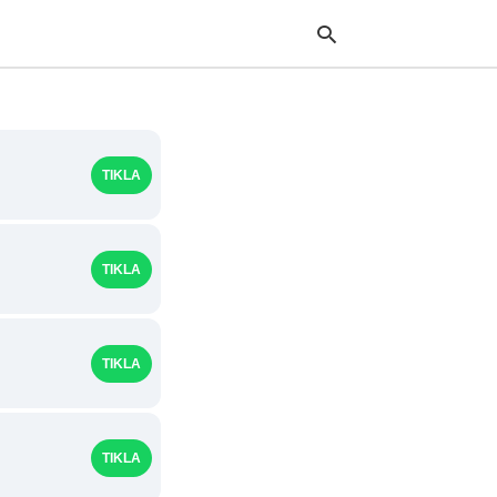
Typ
TIKLA
your
sea
que
and
hit
TIKLA
ente
TIKLA
TIKLA