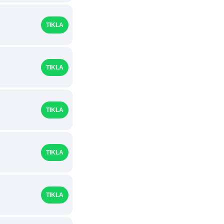
TIKLA
TIKLA
TIKLA
TIKLA
TIKLA