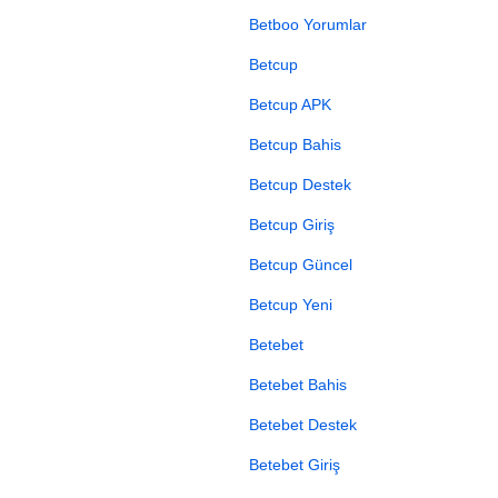
Betboo Yorumlar
Betcup
Betcup APK
Betcup Bahis
Betcup Destek
Betcup Giriş
Betcup Güncel
Betcup Yeni
Betebet
Betebet Bahis
Betebet Destek
Betebet Giriş