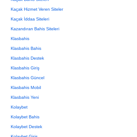
Kaçak Hizmet Veren Siteler
Kaçak İddaa Siteleri
Kazandıran Bahis Siteleri
Klasbahis
Klasbahis Bahis
Klasbahis Destek
Klasbahis Giriş
Klasbahis Güncel
Klasbahis Mobil
Klasbahis Yeni
Kolaybet
Kolaybet Bahis
Kolaybet Destek
Kolaybet Giriş