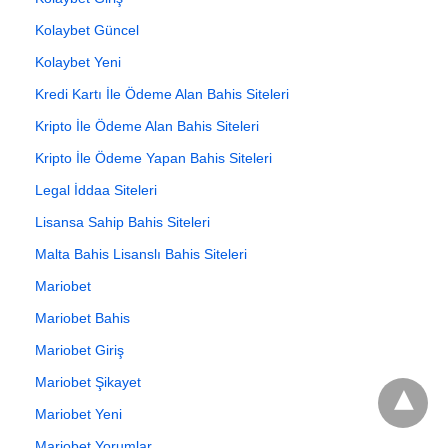
Kolaybet Güncel
Kolaybet Yeni
Kredi Kartı İle Ödeme Alan Bahis Siteleri
Kripto İle Ödeme Alan Bahis Siteleri
Kripto İle Ödeme Yapan Bahis Siteleri
Legal İddaa Siteleri
Lisansa Sahip Bahis Siteleri
Malta Bahis Lisanslı Bahis Siteleri
Mariobet
Mariobet Bahis
Mariobet Giriş
Mariobet Şikayet
Mariobet Yeni
Mariobet Yorumlar