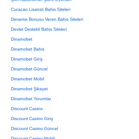
Curacao Lisanslı Bahis Siteleri
Deneme Bonusu Veren Bahis Siteleri
Devlet Destekli Bahis Siteleri
Dinamobet
Dinamobet Bahis
Dinamobet Giriş
Dinamobet Güncel
Dinamobet Mobil
Dinamobet Şikayet
Dinamobet Yorumlar
Discount Casino
Discount Casino Giriş
Discount Casino Güncel
Discount Casino Mobil