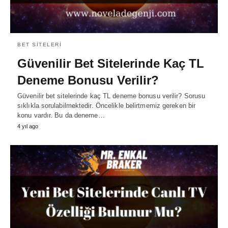
BET SITELERI
Güvenilir Bet Sitelerinde Kaç TL
Deneme Bonusu Verilir?
Güvenilir bet sitelerinde kaç TL deneme bonusu verilir? Sorusu
sıklıkla sorulabilmektedir. Öncelikle belirtmemiz gereken bir
konu vardır. Bu da deneme…
4 yıl ago