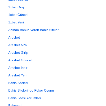
1xbet Giriş
1xbet Güncel
1xbet Yeni
Anında Bonus Veren Bahis Siteleri
Aresbet
Aresbet APK
Aresbet Giriş
Aresbet Güncel
Aresbet İndir
Aresbet Yeni
Bahis Siteleri
Bahis Sitelerinde Poker Oyunu
Bahis Sitesi Yorumları
Bahsegel