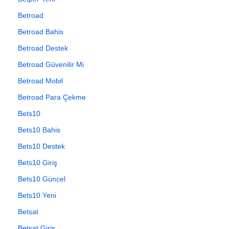
Betroad
Betroad Bahis
Betroad Destek
Betroad Güvenilir Mi
Betroad Mobil
Betroad Para Çekme
Bets10
Bets10 Bahis
Bets10 Destek
Bets10 Giriş
Bets10 Güncel
Bets10 Yeni
Betsat
Betsat Giriş