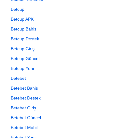
Betcup
Betcup APK
Betcup Bahis
Betcup Destek
Betcup Giriş
Betcup Güncel
Betcup Yeni
Betebet
Betebet Bahis
Betebet Destek
Betebet Giriş
Betebet Güncel
Betebet Mobil
Betebet Yeni