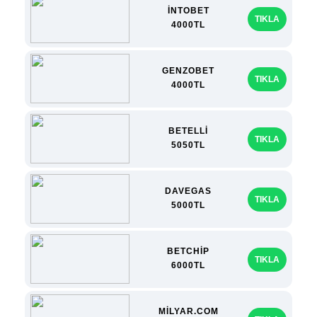
İNTOBET
TIKLA
4000TL
GENZOBET
TIKLA
4000TL
BETELLİ
TIKLA
5050TL
DAVEGAS
TIKLA
5000TL
BETCHİP
TIKLA
6000TL
MİLYAR.COM