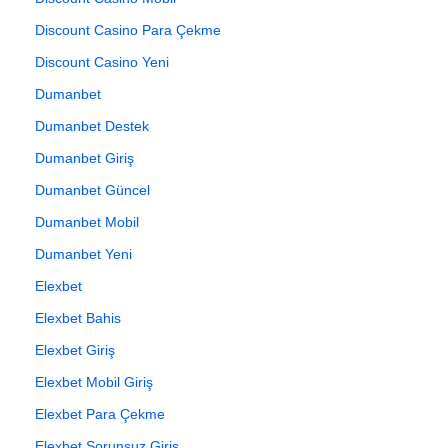
Discount Casino Para Çekme
Discount Casino Yeni
Dumanbet
Dumanbet Destek
Dumanbet Giriş
Dumanbet Güncel
Dumanbet Mobil
Dumanbet Yeni
Elexbet
Elexbet Bahis
Elexbet Giriş
Elexbet Mobil Giriş
Elexbet Para Çekme
Elexbet Sorunsuz Giriş