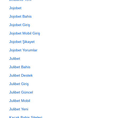
Jojobet
Jojobet Bahis
Jojobet Giriş
Jojobet Mobil Giriş
Jojobet Şikayet
Jojobet Yorumlar
Julibet
Julibet Bahis
Julibet Destek
Julibet Giriş
Julibet Güncel
Julibet Mobil
Julibet Yeni
Kaçak Bahis Siteleri