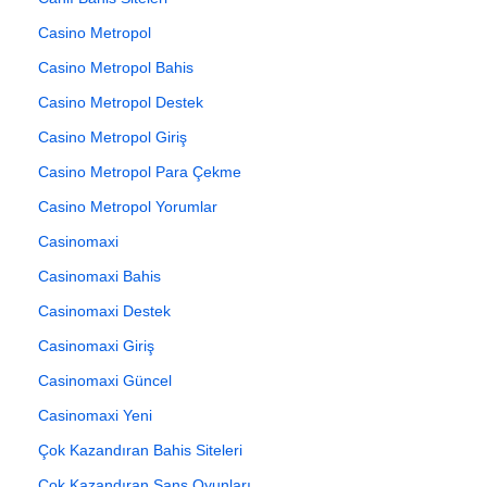
Casino Metropol
Casino Metropol Bahis
Casino Metropol Destek
Casino Metropol Giriş
Casino Metropol Para Çekme
Casino Metropol Yorumlar
Casinomaxi
Casinomaxi Bahis
Casinomaxi Destek
Casinomaxi Giriş
Casinomaxi Güncel
Casinomaxi Yeni
Çok Kazandıran Bahis Siteleri
Çok Kazandıran Şans Oyunları