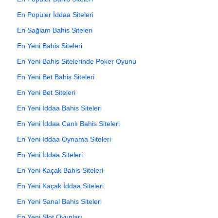
En Popüler İddaa Siteleri
En Sağlam Bahis Siteleri
En Yeni Bahis Siteleri
En Yeni Bahis Sitelerinde Poker Oyunu
En Yeni Bet Bahis Siteleri
En Yeni Bet Siteleri
En Yeni İddaa Bahis Siteleri
En Yeni İddaa Canlı Bahis Siteleri
En Yeni İddaa Oynama Siteleri
En Yeni İddaa Siteleri
En Yeni Kaçak Bahis Siteleri
En Yeni Kaçak İddaa Siteleri
En Yeni Sanal Bahis Siteleri
En Yeni Slot Oyunları