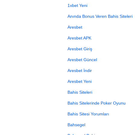
1xbet Yeni
Anında Bonus Veren Bahis Siteleri
Aresbet
Aresbet APK
Aresbet Giriş
Aresbet Güncel
Aresbet İndir
Aresbet Yeni
Bahis Siteleri
Bahis Sitelerinde Poker Oyunu
Bahis Sitesi Yorumları
Bahsegel