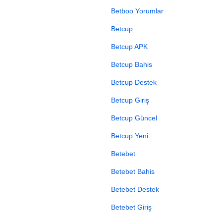
Betboo Yorumlar
Betcup
Betcup APK
Betcup Bahis
Betcup Destek
Betcup Giriş
Betcup Güncel
Betcup Yeni
Betebet
Betebet Bahis
Betebet Destek
Betebet Giriş