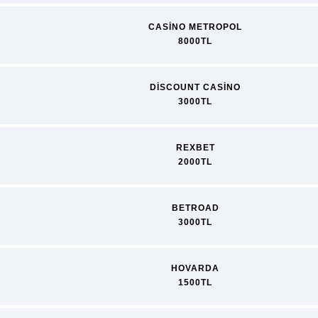
CASİNO METROPOL
8000TL
DİSCOUNT CASİNO
3000TL
REXBET
2000TL
BETROAD
3000TL
HOVARDA
1500TL