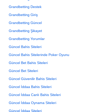
Grandbetting Destek
Grandbetting Giriş
Grandbetting Güncel
Grandbetting Şikayet
Grandbetting Yorumlar
Güncel Bahis Siteleri
Güncel Bahis Sitelerinde Poker Oyunu
Güncel Bet Bahis Siteleri
Güncel Bet Siteleri
Güncel Güvenilir Bahis Siteleri
Güncel İddaa Bahis Siteleri
Güncel İddaa Canlı Bahis Siteleri
Güncel İddaa Oynama Siteleri
Güncel İddaa Siteleri