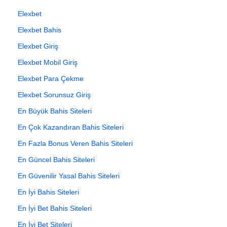
Elexbet
Elexbet Bahis
Elexbet Giriş
Elexbet Mobil Giriş
Elexbet Para Çekme
Elexbet Sorunsuz Giriş
En Büyük Bahis Siteleri
En Çok Kazandıran Bahis Siteleri
En Fazla Bonus Veren Bahis Siteleri
En Güncel Bahis Siteleri
En Güvenilir Yasal Bahis Siteleri
En İyi Bahis Siteleri
En İyi Bet Bahis Siteleri
En İyi Bet Siteleri