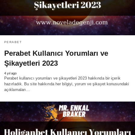
PERABET
Perabet Kullanıcı Yorumları ve
Şikayetleri 2023
4 yıl ago
Perabet kullanıcı yorumları ve şikayetleri 2023 hakkında bir içerik
hazırladık. Bu site hakkında her bilgiyi, yorum ve şikayet konusundaki
açıklamaları…