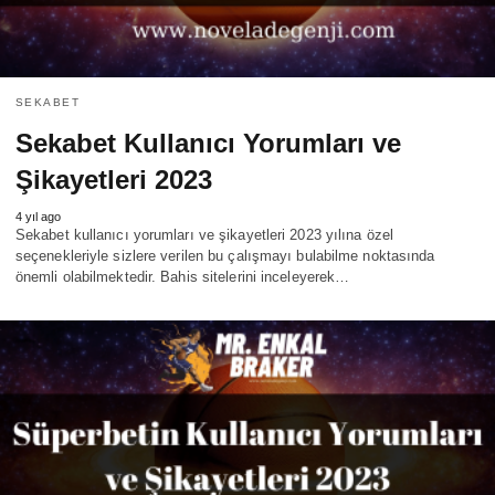
SEKABET
Sekabet Kullanıcı Yorumları ve
Şikayetleri 2023
4 yıl ago
Sekabet kullanıcı yorumları ve şikayetleri 2023 yılına özel
seçenekleriyle sizlere verilen bu çalışmayı bulabilme noktasında
önemli olabilmektedir. Bahis sitelerini inceleyerek…