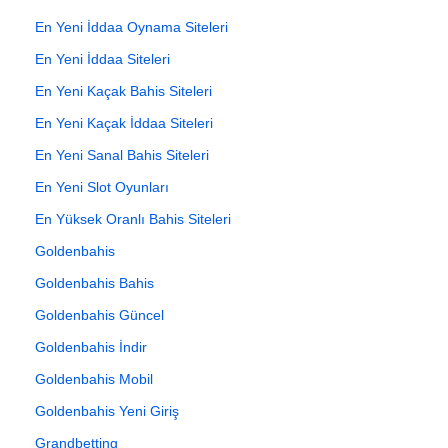
En Yeni İddaa Oynama Siteleri
En Yeni İddaa Siteleri
En Yeni Kaçak Bahis Siteleri
En Yeni Kaçak İddaa Siteleri
En Yeni Sanal Bahis Siteleri
En Yeni Slot Oyunları
En Yüksek Oranlı Bahis Siteleri
Goldenbahis
Goldenbahis Bahis
Goldenbahis Güncel
Goldenbahis İndir
Goldenbahis Mobil
Goldenbahis Yeni Giriş
Grandbetting