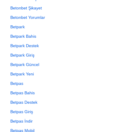
Betonbet Şikayet
Betonbet Yorumlar
Betpark
Betpark Bahis
Betpark Destek
Betpark Giriş
Betpark Güncel
Betpark Yeni
Betpas
Betpas Bahis
Betpas Destek
Betpas Giriş
Betpas İndir
Betpas Mobil