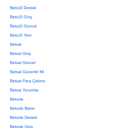
Bets10 Destek
Bets10 Giriş
Bets10 Güncel
Bets10 Yeni
Betsat
Betsat Giriş
Betsat Güncel
Betsat Güvenilir Mi
Betsat Para Çekme
Betsat Yorumlar
Betvole
Betvole Bahis
Betvole Destek
Betvole Giriş