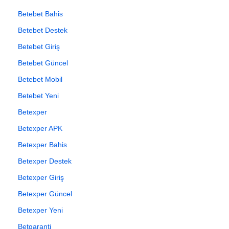
Betebet Bahis
Betebet Destek
Betebet Giriş
Betebet Güncel
Betebet Mobil
Betebet Yeni
Betexper
Betexper APK
Betexper Bahis
Betexper Destek
Betexper Giriş
Betexper Güncel
Betexper Yeni
Betgaranti