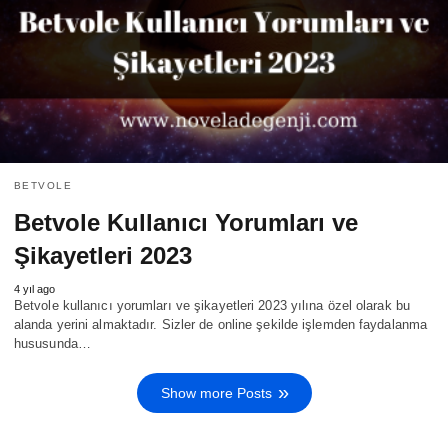
BETVOLE
Betvole Kullanıcı Yorumları ve
Şikayetleri 2023
4 yıl ago
Betvole kullanıcı yorumları ve şikayetleri 2023 yılına özel olarak bu
alanda yerini almaktadır. Sizler de online şekilde işlemden faydalanma
hususunda…
Show more Posts