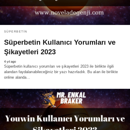
SÜPERBETIN
Süperbetin Kullanıcı Yorumları ve
Şikayetleri 2023
4 yıl ago
Süperbetin kullanıcı yorumları ve şikayetleri 2023 ile birlikte ilgili
alandan faydalanabileceğiniz bir yazı hazırladık. Bu alan ile birlikte
online alanda…