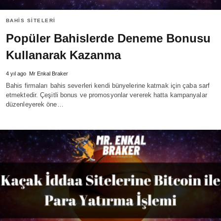
BAHIS SITELERI
Popüler Bahislerde Deneme Bonusu
Kullanarak Kazanma
4 yıl ago
Mr Enkal Braker
Bahis firmaları bahis severleri kendi bünyelerine katmak için çaba sarf
etmektedir. Çeşitli bonus ve promosyonlar vererek hatta kampanyalar
düzenleyerek öne…