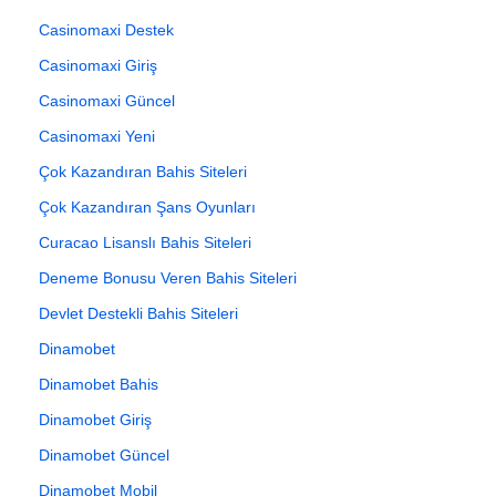
Casinomaxi Destek
Casinomaxi Giriş
Casinomaxi Güncel
Casinomaxi Yeni
Çok Kazandıran Bahis Siteleri
Çok Kazandıran Şans Oyunları
Curacao Lisanslı Bahis Siteleri
Deneme Bonusu Veren Bahis Siteleri
Devlet Destekli Bahis Siteleri
Dinamobet
Dinamobet Bahis
Dinamobet Giriş
Dinamobet Güncel
Dinamobet Mobil