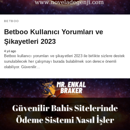
BETBOO
Betboo Kullanıcı Yorumları ve
Şikayetleri 2023
4 yıl ago
Betboo kullanıcı yorumları ve şikayetleri 2023 ile birlikte sizlere destek
sunulabilecek her çalışmayı burada bulabilmek son derece önemli
olabiliyor. Güvenilir…