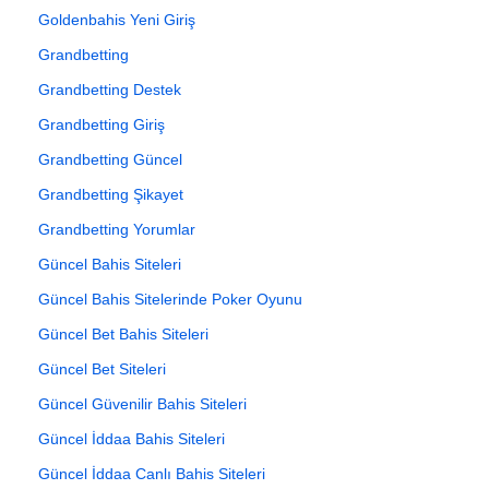
Goldenbahis Yeni Giriş
Grandbetting
Grandbetting Destek
Grandbetting Giriş
Grandbetting Güncel
Grandbetting Şikayet
Grandbetting Yorumlar
Güncel Bahis Siteleri
Güncel Bahis Sitelerinde Poker Oyunu
Güncel Bet Bahis Siteleri
Güncel Bet Siteleri
Güncel Güvenilir Bahis Siteleri
Güncel İddaa Bahis Siteleri
Güncel İddaa Canlı Bahis Siteleri