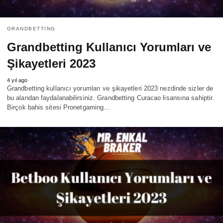
GRANDBETTING
Grandbetting Kullanıcı Yorumları ve
Şikayetleri 2023
4 yıl ago
Grandbetting kullanıcı yorumları ve şikayetleri 2023 nezdinde sizler de
bu alandan faydalanabilirsiniz. Grandbetting Curacao lisansına sahiptir.
Birçok bahis sitesi Pronetgaming…