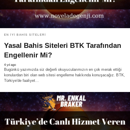
EN İYI BAHIS SITELERI
Yasal Bahis Siteleri BTK Tarafından
Engellenir Mi?
4 yıl ago
Bugünkü yazımızda siz değerli okuyucularımızın en çok merak ettiği
konulardan biri olan web sitesi engelleme hakkında konuşacağız. BTK,
Türkiye'de faaliyet…