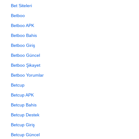
Bet Siteleri
Betboo
Betboo APK
Betboo Bahis
Betboo Giriş
Betboo Güncel
Betboo Şikayet
Betboo Yorumlar
Betcup
Betcup APK
Betcup Bahis
Betcup Destek
Betcup Giriş
Betcup Güncel