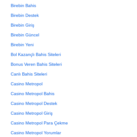
Birebin Bahis
Birebin Destek
Birebin Giriş
Birebin Güncel
Birebin Yeni
Bol Kazançlı Bahis Siteleri
Bonus Veren Bahis Siteleri
Canlı Bahis Siteleri
Casino Metropol
Casino Metropol Bahis
Casino Metropol Destek
Casino Metropol Giriş
Casino Metropol Para Çekme
Casino Metropol Yorumlar