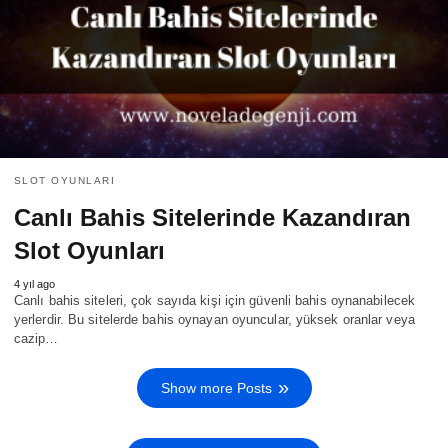
SLOT OYUNLARI
Canlı Bahis Sitelerinde Kazandıran
Slot Oyunları
4 yıl ago
Canlı bahis siteleri, çok sayıda kişi için güvenli bahis oynanabilecek
yerlerdir. Bu sitelerde bahis oynayan oyuncular, yüksek oranlar veya
cazip…
Show more Posts