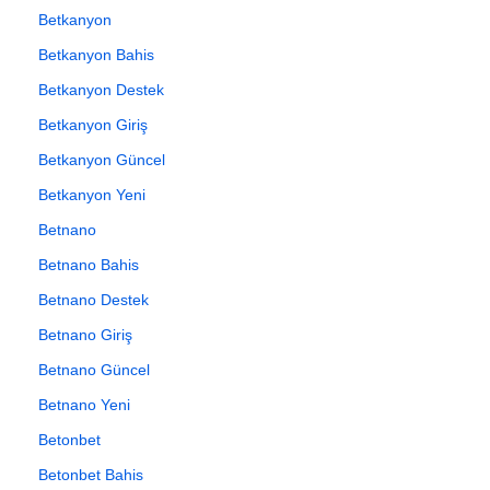
Betkanyon
Betkanyon Bahis
Betkanyon Destek
Betkanyon Giriş
Betkanyon Güncel
Betkanyon Yeni
Betnano
Betnano Bahis
Betnano Destek
Betnano Giriş
Betnano Güncel
Betnano Yeni
Betonbet
Betonbet Bahis