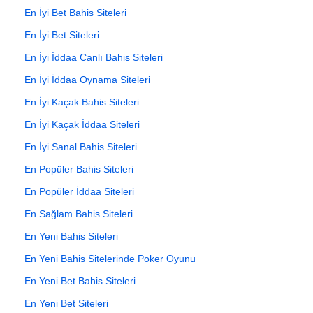
En İyi Bet Bahis Siteleri
En İyi Bet Siteleri
En İyi İddaa Canlı Bahis Siteleri
En İyi İddaa Oynama Siteleri
En İyi Kaçak Bahis Siteleri
En İyi Kaçak İddaa Siteleri
En İyi Sanal Bahis Siteleri
En Popüler Bahis Siteleri
En Popüler İddaa Siteleri
En Sağlam Bahis Siteleri
En Yeni Bahis Siteleri
En Yeni Bahis Sitelerinde Poker Oyunu
En Yeni Bet Bahis Siteleri
En Yeni Bet Siteleri