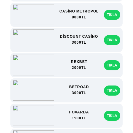
CASİNO METROPOL
TIKLA
8000TL
DİSCOUNT CASİNO
TIKLA
3000TL
REXBET
TIKLA
2000TL
BETROAD
TIKLA
3000TL
HOVARDA
TIKLA
1500TL