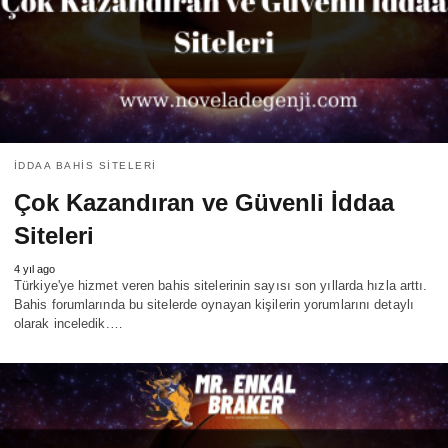
İDDAA BAHIS SITELERI
Çok Kazandıran ve Güvenli İddaa
Siteleri
4 yıl ago
Türkiye'ye hizmet veren bahis sitelerinin sayısı son yıllarda hızla arttı.
Bahis forumlarında bu sitelerde oynayan kişilerin yorumlarını detaylı
olarak inceledik.…