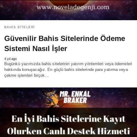
BAHIS SITELERI
Güvenilir Bahis Sitelerinde Ödeme
Sistemi Nasıl İşler
4 yıl ago
Bugünkü yazımızda bahis sitelerinin yatırım yöntemleri veya ödemeleri
hakkında konuşacağız. En güçlü bahis sitelerinde para yatırma veya
çekme işlemleri birçok…