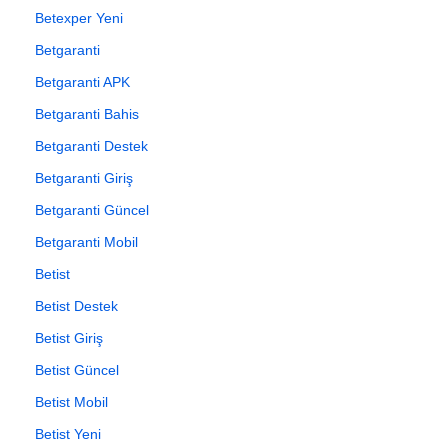
Betexper Yeni
Betgaranti
Betgaranti APK
Betgaranti Bahis
Betgaranti Destek
Betgaranti Giriş
Betgaranti Güncel
Betgaranti Mobil
Betist
Betist Destek
Betist Giriş
Betist Güncel
Betist Mobil
Betist Yeni