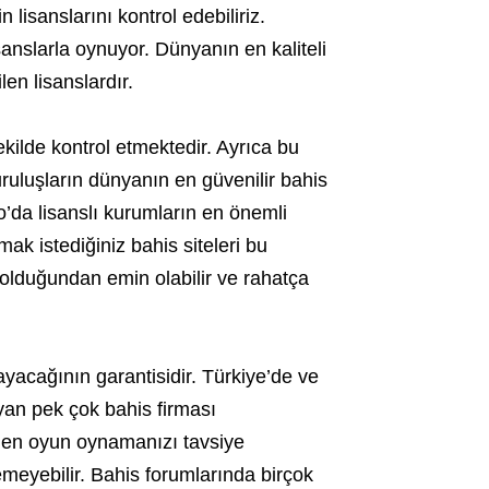
 lisanslarını kontrol edebiliriz.
sanslarla oynuyor. Dünyanın en kaliteli
len lisanslardır.
şekilde kontrol etmektedir. Ayrıca bu
kuruluşların dünyanın en güvenilir bahis
ao’da lisanslı kurumların en önemli
lmak istediğiniz bahis siteleri bu
r olduğundan emin olabilir ve rahatça
yacağının garantisidir. Türkiye’de ve
yan pek çok bahis firması
nden oyun oynamanızı tavsiye
emeyebilir. Bahis forumlarında birçok