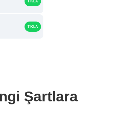
TIKLA
TIKLA
ngi Şartlara