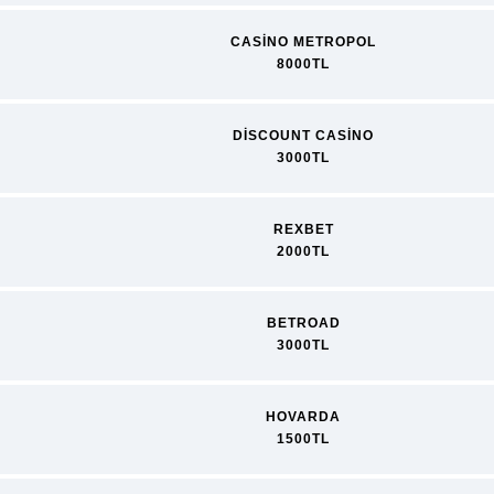
CASİNO METROPOL
8000TL
DİSCOUNT CASİNO
3000TL
REXBET
2000TL
BETROAD
3000TL
HOVARDA
1500TL