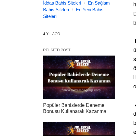
İddaa Bahis Siteleri
En Sağlam
h
Bahis Siteleri
En Yeni Bahis
D
Siteleri
b
4 YIL AGO
ü
RELATED POST
s
ö
l
o
Popüler Bahislerde Deneme
Bonusu Kullanarak Kazanma
d
b
e