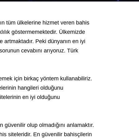
ın tüm ülkelerine hizmet veren bahis
arklılık göstermemektedir. Ülkemizde
lde artmaktadır. Peki dünyanın en iyi
 sorunun cevabını arıyoruz. Türk
emek için birkaç yöntem kullanabiliriz.
telerinin hangileri olduğunu
itelerinin en iyi olduğunu
nin güvenilir olup olmadığını anlamaktır.
 siteleridir. En güvenilir bahisçilerin