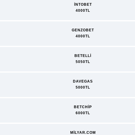
İNTOBET
4000TL
GENZOBET
4000TL
BETELLİ
5050TL
DAVEGAS
5000TL
BETCHİP
6000TL
MİLYAR.COM