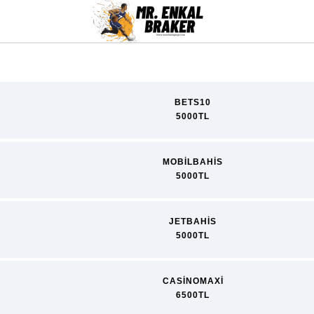
BETS10
5000TL
MOBİLBAHİS
5000TL
JETBAHİS
5000TL
CASİNOMAXİ
6500TL