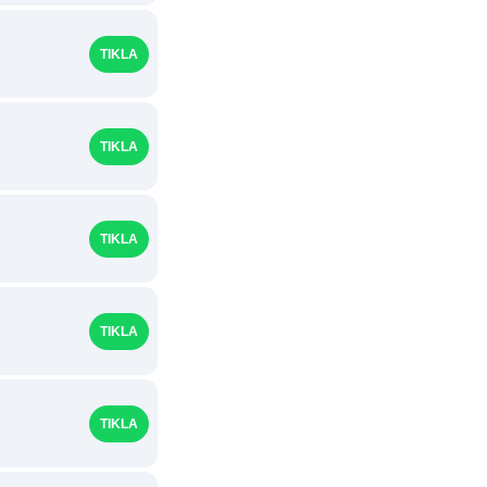
TIKLA
TIKLA
TIKLA
TIKLA
TIKLA