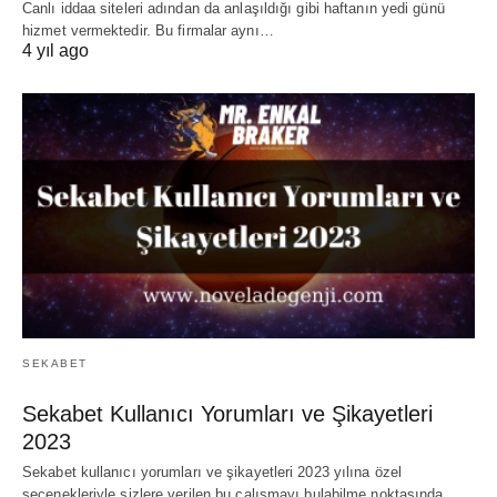
Canlı iddaa siteleri adından da anlaşıldığı gibi haftanın yedi günü
hizmet vermektedir. Bu firmalar aynı…
4 yıl ago
SEKABET
Sekabet Kullanıcı Yorumları ve Şikayetleri
2023
Sekabet kullanıcı yorumları ve şikayetleri 2023 yılına özel
seçenekleriyle sizlere verilen bu çalışmayı bulabilme noktasında…