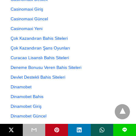
Casinomaxi Giriş
Casinomaxi Güncel
Casinomaxi Yeni
Çok Kazandıran Bahis Siteleri
Çok Kazandıran Şans Oyunları
Curacao Lisanslı Bahis Siteleri
Deneme Bonusu Veren Bahis Siteleri
Devlet Destekli Bahis Siteleri
Dinamobet
Dinamobet Bahis
Dinamobet Giriş
Dinamobet Güncel
Dinamobet Mobil
L
Dinamobet Şikayet