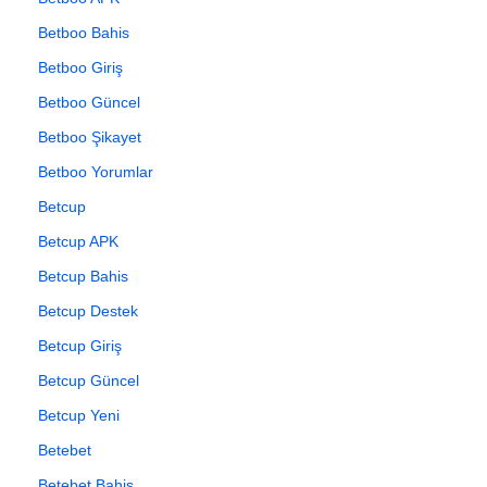
Betboo Bahis
Betboo Giriş
Betboo Güncel
Betboo Şikayet
Betboo Yorumlar
Betcup
Betcup APK
Betcup Bahis
Betcup Destek
Betcup Giriş
Betcup Güncel
Betcup Yeni
Betebet
Betebet Bahis