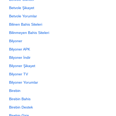
Betvole Şikayet
Betvole Yorumlar
Bilinen Bahis Siteleri
Bilinmeyen Bahis Siteleri
Bilyoner
Bilyoner APK
Bilyoner İndir
Bilyoner Şikayet
Bilyoner TV
Bilyoner Yorumlar
Birebin
Birebin Bahis
Birebin Destek
Birebin Giriş