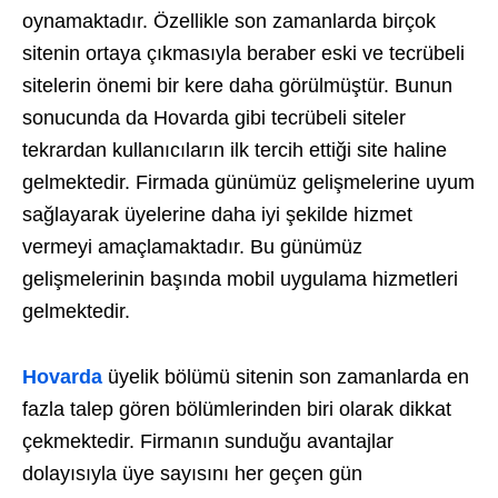
oynamaktadır. Özellikle son zamanlarda birçok
sitenin ortaya çıkmasıyla beraber eski ve tecrübeli
sitelerin önemi bir kere daha görülmüştür. Bunun
sonucunda da Hovarda gibi tecrübeli siteler
tekrardan kullanıcıların ilk tercih ettiği site haline
gelmektedir. Firmada günümüz gelişmelerine uyum
sağlayarak üyelerine daha iyi şekilde hizmet
vermeyi amaçlamaktadır. Bu günümüz
gelişmelerinin başında mobil uygulama hizmetleri
gelmektedir.
Hovarda
üyelik bölümü sitenin son zamanlarda en
fazla talep gören bölümlerinden biri olarak dikkat
çekmektedir. Firmanın sunduğu avantajlar
dolayısıyla üye sayısını her geçen gün