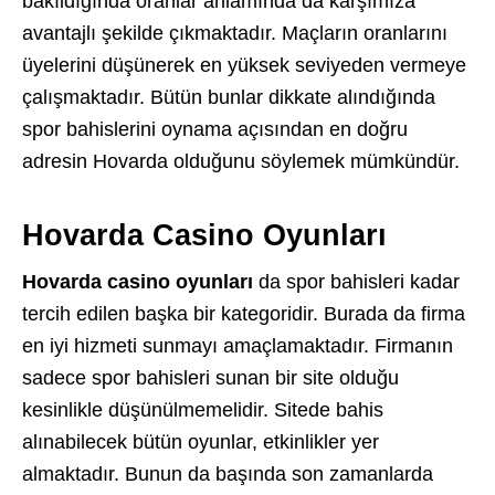
bakıldığında oranlar anlamında da karşımıza
avantajlı şekilde çıkmaktadır. Maçların oranlarını
üyelerini düşünerek en yüksek seviyeden vermeye
çalışmaktadır. Bütün bunlar dikkate alındığında
spor bahislerini oynama açısından en doğru
adresin Hovarda olduğunu söylemek mümkündür.
Hovarda Casino Oyunları
Hovarda casino oyunları
da spor bahisleri kadar
tercih edilen başka bir kategoridir. Burada da firma
en iyi hizmeti sunmayı amaçlamaktadır. Firmanın
sadece spor bahisleri sunan bir site olduğu
kesinlikle düşünülmemelidir. Sitede bahis
alınabilecek bütün oyunlar, etkinlikler yer
almaktadır. Bunun da başında son zamanlarda