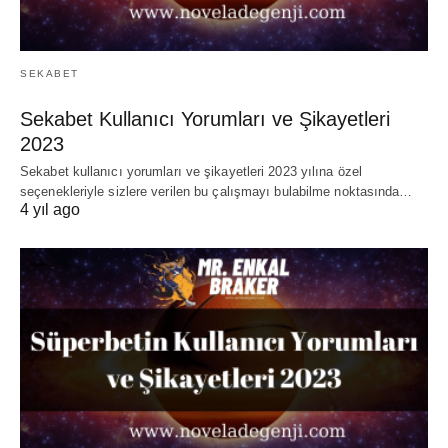
SEKABET
Sekabet Kullanıcı Yorumları ve Şikayetleri
2023
Sekabet kullanıcı yorumları ve şikayetleri 2023 yılına özel
seçenekleriyle sizlere verilen bu çalışmayı bulabilme noktasında…
4 yıl ago