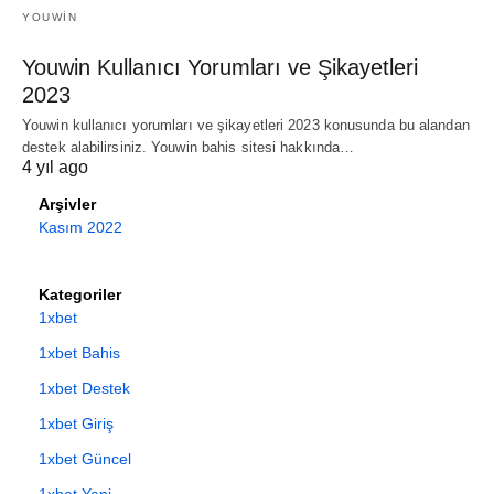
YOUWIN
Youwin Kullanıcı Yorumları ve Şikayetleri
2023
Youwin kullanıcı yorumları ve şikayetleri 2023 konusunda bu alandan
destek alabilirsiniz. Youwin bahis sitesi hakkında…
4 yıl ago
Arşivler
Kasım 2022
Kategoriler
1xbet
1xbet Bahis
1xbet Destek
1xbet Giriş
1xbet Güncel
1xbet Yeni