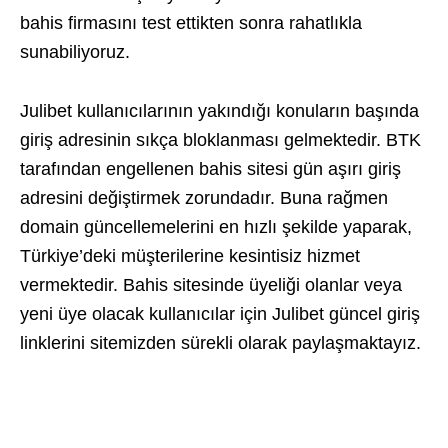
bahis firmasını test ettikten sonra rahatlıkla
sunabiliyoruz.
Julibet kullanıcılarının yakındığı konuların başında
giriş adresinin sıkça bloklanması gelmektedir. BTK
tarafından engellenen bahis sitesi gün aşırı giriş
adresini değiştirmek zorundadır. Buna rağmen
domain güncellemelerini en hızlı şekilde yaparak,
Türkiye’deki müşterilerine kesintisiz hizmet
vermektedir. Bahis sitesinde üyeliği olanlar veya
yeni üye olacak kullanıcılar için Julibet güncel giriş
linklerini sitemizden sürekli olarak paylaşmaktayız.