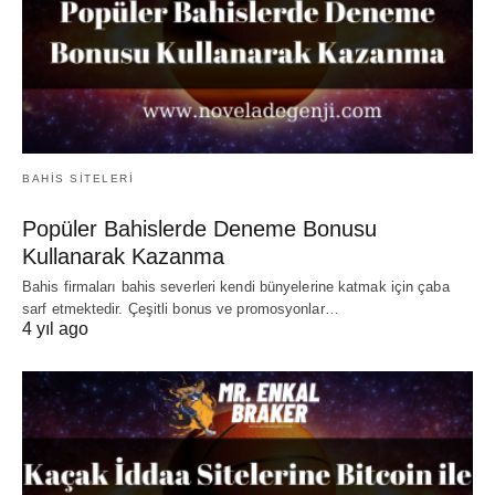
BAHIS SITELERI
Popüler Bahislerde Deneme Bonusu
Kullanarak Kazanma
Bahis firmaları bahis severleri kendi bünyelerine katmak için çaba
sarf etmektedir. Çeşitli bonus ve promosyonlar…
4 yıl ago