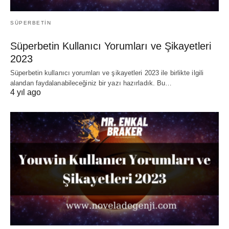
SÜPERBETIN
Süperbetin Kullanıcı Yorumları ve Şikayetleri
2023
Süperbetin kullanıcı yorumları ve şikayetleri 2023 ile birlikte ilgili
alandan faydalanabileceğiniz bir yazı hazırladık. Bu…
4 yıl ago