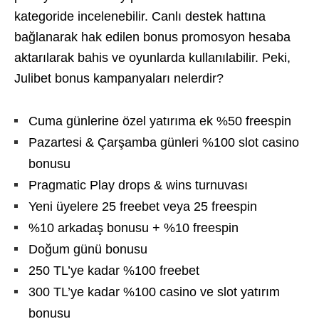
kategoride incelenebilir. Canlı destek hattına
bağlanarak hak edilen bonus promosyon hesaba
aktarılarak bahis ve oyunlarda kullanılabilir. Peki,
Julibet bonus kampanyaları nelerdir?
Cuma günlerine özel yatırıma ek %50 freespin
Pazartesi & Çarşamba günleri %100 slot casino
bonusu
Pragmatic Play drops & wins turnuvası
Yeni üyelere 25 freebet veya 25 freespin
%10 arkadaş bonusu + %10 freespin
Doğum günü bonusu
250 TL’ye kadar %100 freebet
300 TL’ye kadar %100 casino ve slot yatırım
bonusu