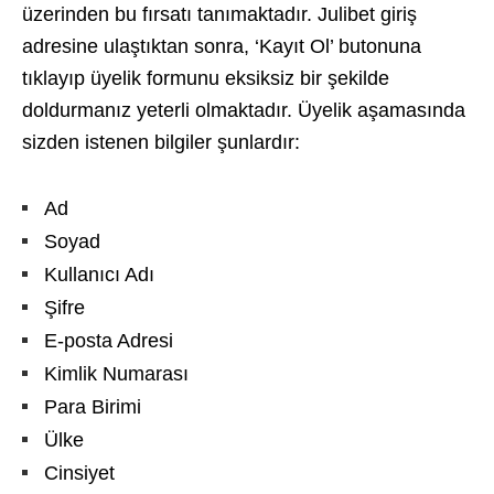
üzerinden bu fırsatı tanımaktadır. Julibet giriş
adresine ulaştıktan sonra, ‘Kayıt Ol’ butonuna
tıklayıp üyelik formunu eksiksiz bir şekilde
doldurmanız yeterli olmaktadır. Üyelik aşamasında
sizden istenen bilgiler şunlardır:
Ad
Soyad
Kullanıcı Adı
Şifre
E-posta Adresi
Kimlik Numarası
Para Birimi
Ülke
Cinsiyet