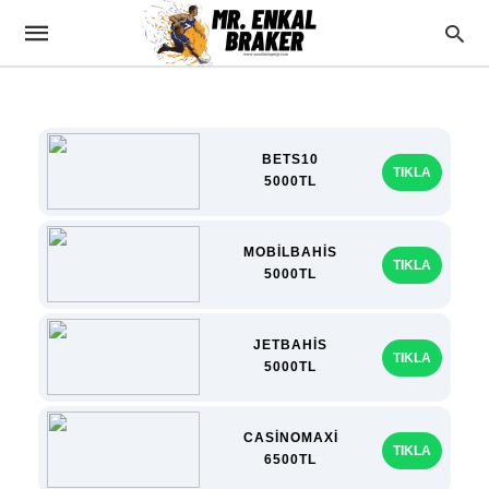
BETS10
TIKLA
5000TL
MOBİLBAHİS
TIKLA
5000TL
JETBAHİS
TIKLA
5000TL
CASİNOMAXİ
TIKLA
6500TL