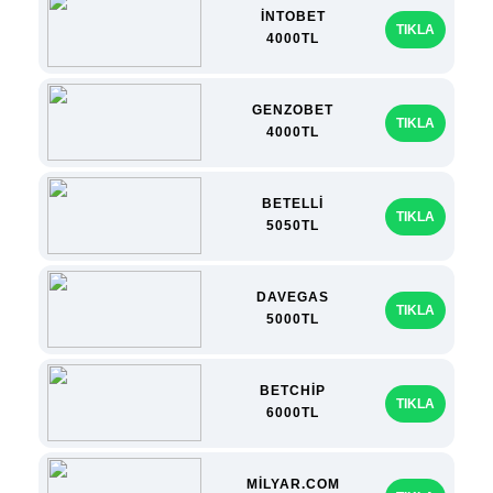
İNTOBET
TIKLA
4000TL
GENZOBET
TIKLA
4000TL
BETELLİ
TIKLA
5050TL
DAVEGAS
TIKLA
5000TL
BETCHİP
TIKLA
6000TL
MİLYAR.COM