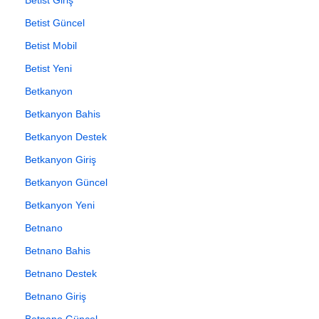
Betist Güncel
Betist Mobil
Betist Yeni
Betkanyon
Betkanyon Bahis
Betkanyon Destek
Betkanyon Giriş
Betkanyon Güncel
Betkanyon Yeni
Betnano
Betnano Bahis
Betnano Destek
Betnano Giriş
Betnano Güncel