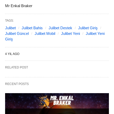
Mr Enkal Braker
TAGS:
Julibet
Julibet Bahis
Julibet Destek
Julibet Giriş
Julibet Güncel
Julibet Mobil
Julibet Yeni
Julibet Yeni
Giriş
4 YIL AGO
RELATED POST
RECENT POSTS