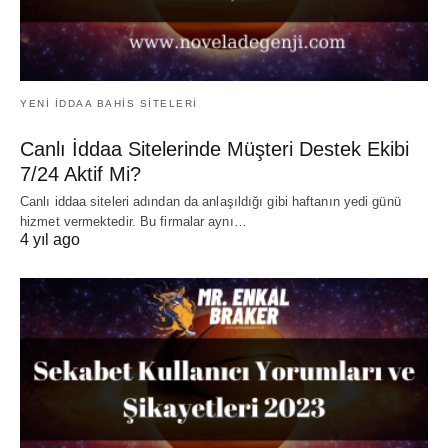
YENI İDDAA BAHIS SITELERI
Canlı İddaa Sitelerinde Müşteri Destek Ekibi
7/24 Aktif Mi?
Canlı iddaa siteleri adından da anlaşıldığı gibi haftanın yedi günü
hizmet vermektedir. Bu firmalar aynı…
4 yıl ago