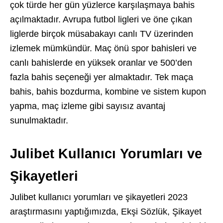
çok türde her gün yüzlerce karşılaşmaya bahis
açılmaktadır. Avrupa futbol ligleri ve öne çıkan
liglerde birçok müsabakayı canlı TV üzerinden
izlemek mümkündür. Maç önü spor bahisleri ve
canlı bahislerde en yüksek oranlar ve 500’den
fazla bahis seçeneği yer almaktadır. Tek maça
bahis, bahis bozdurma, kombine ve sistem kupon
yapma, maç izleme gibi sayısız avantaj
sunulmaktadır.
Julibet Kullanıcı Yorumları ve
Şikayetleri
Julibet kullanıcı yorumları ve şikayetleri 2023
araştırmasını yaptığımızda, Ekşi Sözlük, Şikayet