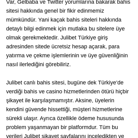
Var, Gelbaba ve Twitter yorumlarına bakarak bahis
sitesi hakkında genel bir fikir edinmemiz
mümkündür. Yani kaçak bahis siteleri hakkında
detaylı bilgi edinmek için mutlaka bu sitelere üye
olmak gerekmektedir. Julibet Türkiye giriş
adresinden sitede ücretsiz hesap açarak, para
yatırma ve çekme işlemlerinin ve üye güvenliğinin
nasıl ilerlediğini görebiliriz.
Julibet canlı bahis sitesi, bugüne dek Türkiye’de
verdiği bahis ve casino hizmetlerinden ötürü hiçbir
şikayet ile karşılaşmamıştır. Aksine, üyelerin
kendini güvende hissettiği, müşteri hizmetlerine
sürekli ulaşır. Ayrıca özellikle ödeme hususunda
problem yaşanmayan bir platformdur. Tüm bu
verileri Julibet şikayet sayfalarını inceledikten ve