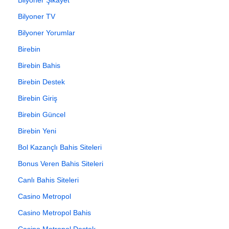
Bilyoner TV
Bilyoner Yorumlar
Birebin
Birebin Bahis
Birebin Destek
Birebin Giriş
Birebin Güncel
Birebin Yeni
Bol Kazançlı Bahis Siteleri
Bonus Veren Bahis Siteleri
Canlı Bahis Siteleri
Casino Metropol
Casino Metropol Bahis
Casino Metropol Destek