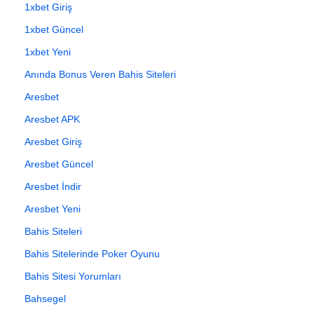
1xbet Giriş
1xbet Güncel
1xbet Yeni
Anında Bonus Veren Bahis Siteleri
Aresbet
Aresbet APK
Aresbet Giriş
Aresbet Güncel
Aresbet İndir
Aresbet Yeni
Bahis Siteleri
Bahis Sitelerinde Poker Oyunu
Bahis Sitesi Yorumları
Bahsegel