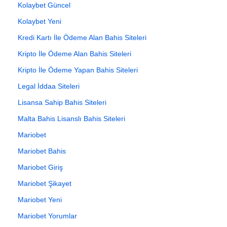
Kolaybet Güncel
Kolaybet Yeni
Kredi Kartı İle Ödeme Alan Bahis Siteleri
Kripto İle Ödeme Alan Bahis Siteleri
Kripto İle Ödeme Yapan Bahis Siteleri
Legal İddaa Siteleri
Lisansa Sahip Bahis Siteleri
Malta Bahis Lisanslı Bahis Siteleri
Mariobet
Mariobet Bahis
Mariobet Giriş
Mariobet Şikayet
Mariobet Yeni
Mariobet Yorumlar