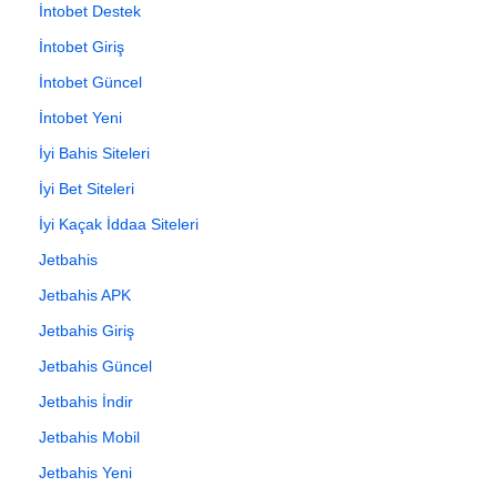
İntobet Destek
İntobet Giriş
İntobet Güncel
İntobet Yeni
İyi Bahis Siteleri
İyi Bet Siteleri
İyi Kaçak İddaa Siteleri
Jetbahis
Jetbahis APK
Jetbahis Giriş
Jetbahis Güncel
Jetbahis İndir
Jetbahis Mobil
Jetbahis Yeni