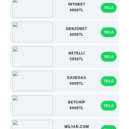
İNTOBET
TIKLA
4000TL
GENZOBET
TIKLA
4000TL
BETELLİ
TIKLA
5050TL
DAVEGAS
TIKLA
5000TL
BETCHİP
TIKLA
6000TL
MİLYAR.COM