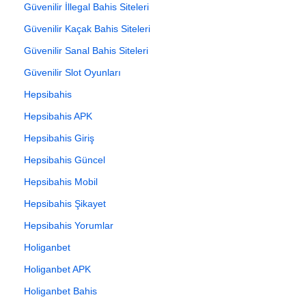
Güvenilir İllegal Bahis Siteleri
Güvenilir Kaçak Bahis Siteleri
Güvenilir Sanal Bahis Siteleri
Güvenilir Slot Oyunları
Hepsibahis
Hepsibahis APK
Hepsibahis Giriş
Hepsibahis Güncel
Hepsibahis Mobil
Hepsibahis Şikayet
Hepsibahis Yorumlar
Holiganbet
Holiganbet APK
Holiganbet Bahis