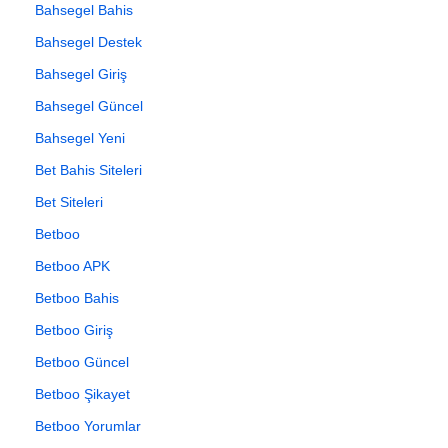
Bahsegel Bahis
Bahsegel Destek
Bahsegel Giriş
Bahsegel Güncel
Bahsegel Yeni
Bet Bahis Siteleri
Bet Siteleri
Betboo
Betboo APK
Betboo Bahis
Betboo Giriş
Betboo Güncel
Betboo Şikayet
Betboo Yorumlar