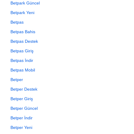
Betpark Güncel
Betpark Yeni
Betpas
Betpas Bahis
Betpas Destek
Betpas Giriş
Betpas İndir
Betpas Mobil
Betper
Betper Destek
Betper Giriş
Betper Güncel
Betper İndir
Betper Yeni