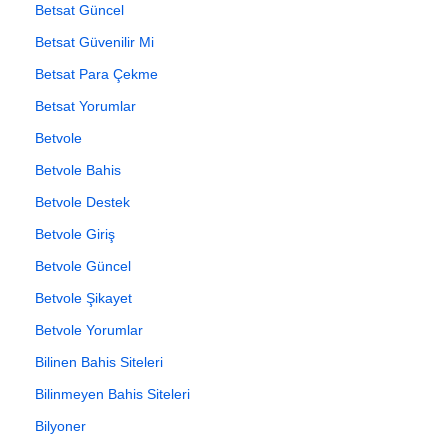
Betsat Güncel
Betsat Güvenilir Mi
Betsat Para Çekme
Betsat Yorumlar
Betvole
Betvole Bahis
Betvole Destek
Betvole Giriş
Betvole Güncel
Betvole Şikayet
Betvole Yorumlar
Bilinen Bahis Siteleri
Bilinmeyen Bahis Siteleri
Bilyoner