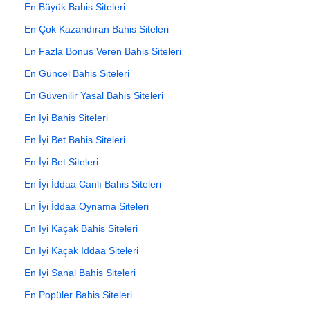
En Büyük Bahis Siteleri
En Çok Kazandıran Bahis Siteleri
En Fazla Bonus Veren Bahis Siteleri
En Güncel Bahis Siteleri
En Güvenilir Yasal Bahis Siteleri
En İyi Bahis Siteleri
En İyi Bet Bahis Siteleri
En İyi Bet Siteleri
En İyi İddaa Canlı Bahis Siteleri
En İyi İddaa Oynama Siteleri
En İyi Kaçak Bahis Siteleri
En İyi Kaçak İddaa Siteleri
En İyi Sanal Bahis Siteleri
En Popüler Bahis Siteleri