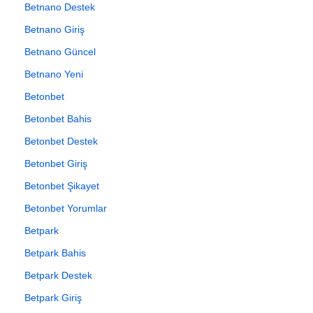
Betnano Destek
Betnano Giriş
Betnano Güncel
Betnano Yeni
Betonbet
Betonbet Bahis
Betonbet Destek
Betonbet Giriş
Betonbet Şikayet
Betonbet Yorumlar
Betpark
Betpark Bahis
Betpark Destek
Betpark Giriş