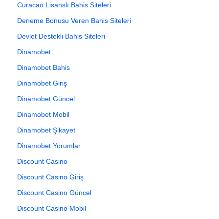
Curacao Lisanslı Bahis Siteleri
Deneme Bonusu Veren Bahis Siteleri
Devlet Destekli Bahis Siteleri
Dinamobet
Dinamobet Bahis
Dinamobet Giriş
Dinamobet Güncel
Dinamobet Mobil
Dinamobet Şikayet
Dinamobet Yorumlar
Discount Casino
Discount Casino Giriş
Discount Casino Güncel
Discount Casino Mobil