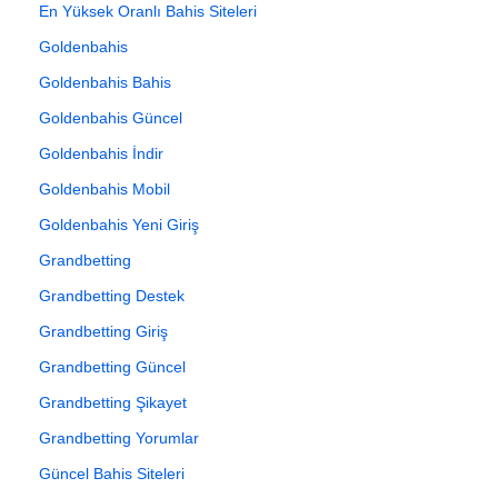
En Yüksek Oranlı Bahis Siteleri
Goldenbahis
Goldenbahis Bahis
Goldenbahis Güncel
Goldenbahis İndir
Goldenbahis Mobil
Goldenbahis Yeni Giriş
Grandbetting
Grandbetting Destek
Grandbetting Giriş
Grandbetting Güncel
Grandbetting Şikayet
Grandbetting Yorumlar
Güncel Bahis Siteleri