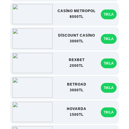
CASİNO METROPOL
TIKLA
8000TL
DİSCOUNT CASİNO
TIKLA
3000TL
REXBET
TIKLA
2000TL
BETROAD
TIKLA
3000TL
HOVARDA
TIKLA
1500TL