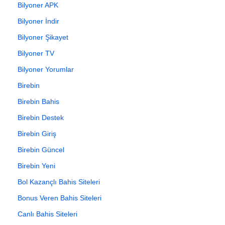
Bilyoner APK
Bilyoner İndir
Bilyoner Şikayet
Bilyoner TV
Bilyoner Yorumlar
Birebin
Birebin Bahis
Birebin Destek
Birebin Giriş
Birebin Güncel
Birebin Yeni
Bol Kazançlı Bahis Siteleri
Bonus Veren Bahis Siteleri
Canlı Bahis Siteleri