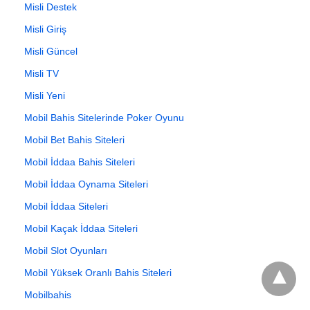
Misli Destek
Misli Giriş
Misli Güncel
Misli TV
Misli Yeni
Mobil Bahis Sitelerinde Poker Oyunu
Mobil Bet Bahis Siteleri
Mobil İddaa Bahis Siteleri
Mobil İddaa Oynama Siteleri
Mobil İddaa Siteleri
Mobil Kaçak İddaa Siteleri
Mobil Slot Oyunları
Mobil Yüksek Oranlı Bahis Siteleri
Mobilbahis