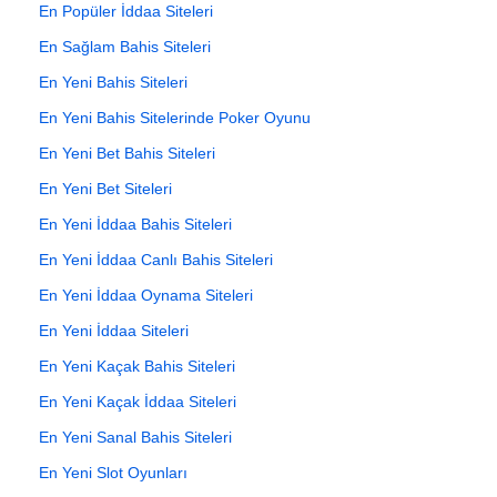
En Popüler İddaa Siteleri
En Sağlam Bahis Siteleri
En Yeni Bahis Siteleri
En Yeni Bahis Sitelerinde Poker Oyunu
En Yeni Bet Bahis Siteleri
En Yeni Bet Siteleri
En Yeni İddaa Bahis Siteleri
En Yeni İddaa Canlı Bahis Siteleri
En Yeni İddaa Oynama Siteleri
En Yeni İddaa Siteleri
En Yeni Kaçak Bahis Siteleri
En Yeni Kaçak İddaa Siteleri
En Yeni Sanal Bahis Siteleri
En Yeni Slot Oyunları