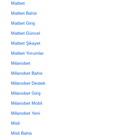
Matbet
Matbet Bahis
Matbet Giriş
Matbet Güncel
Matbet Şikayet
Matbet Yorumlar
Milanobet
Milanobet Bahis
Milanobet Destek
Milanobet Giriş
Milanobet Mobil
Milanobet Yeni
Misli
Misli Bahis