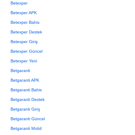
Betexper
Betexper APK
Betexper Bahis
Betexper Destek
Betexper Giriş
Betexper Güncel
Betexper Yeni
Betgaranti
Betgaranti APK
Betgaranti Bahis
Betgaranti Destek
Betgaranti Giriş
Betgaranti Güncel
Betgaranti Mobil