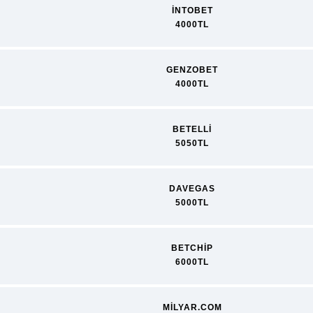
İNTOBET
4000TL
GENZOBET
4000TL
BETELLİ
5050TL
DAVEGAS
5000TL
BETCHİP
6000TL
MİLYAR.COM