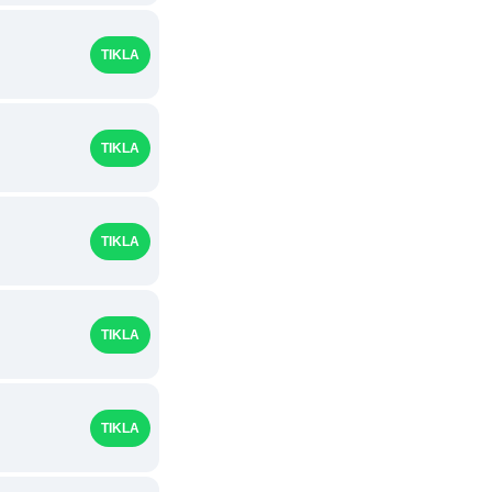
TIKLA
TIKLA
TIKLA
TIKLA
TIKLA