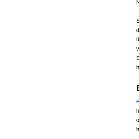
N
S
d
ü
v
S
h
h
o
h