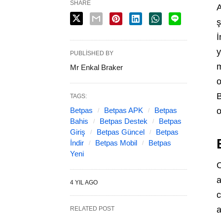
SHARE
A
ş
İ
y
PUBLISHED BY
m
Mr Enkal Braker
o
B
TAGS:
Betpas
Betpas APK
Betpas
o
Bahis
Betpas Destek
Betpas
Giriş
Betpas Güncel
Betpas
İndir
Betpas Mobil
Betpas
Yeni
O
a
4 YIL AGO
c
a
RELATED POST