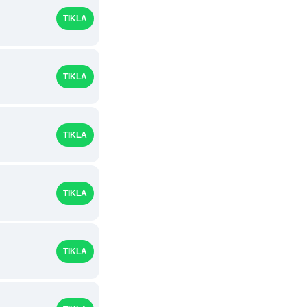
TIKLA
TIKLA
TIKLA
TIKLA
TIKLA