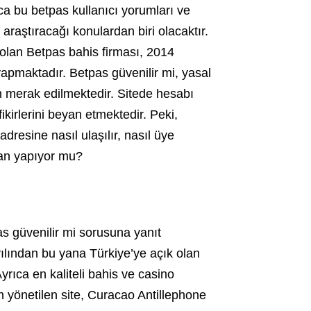
ca bu betpas kullanıcı yorumları ve
araştıracağı konulardan biri olacaktır.
 olan Betpas bahis firması, 2014
yapmaktadır. Betpas güvenilir mi, yasal
n merak edilmektedir. Sitede hesabı
ikirlerini beyan etmektedir. Peki,
dresine nasıl ulaşılır, nasıl üye
dan yapıyor mu?
as güvenilir mi sorusuna yanıt
ılından bu yana Türkiye’ye açık olan
yrıca en kaliteli bahis ve casino
an yönetilen site, Curacao Antillephone