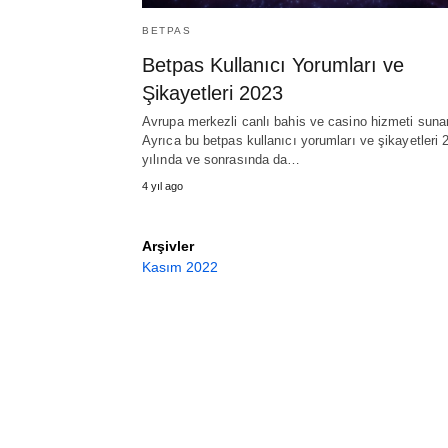
BETPAS
Betpas Kullanıcı Yorumları ve
Şikayetleri 2023
Avrupa merkezli canlı bahis ve casino hizmeti sunar
Ayrıca bu betpas kullanıcı yorumları ve şikayetleri 
yılında ve sonrasında da…
4 yıl ago
Arşivler
Kasım 2022