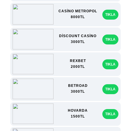
CASİNO METROPOL
TIKLA
8000TL
DİSCOUNT CASİNO
TIKLA
3000TL
REXBET
TIKLA
2000TL
BETROAD
TIKLA
3000TL
HOVARDA
TIKLA
1500TL