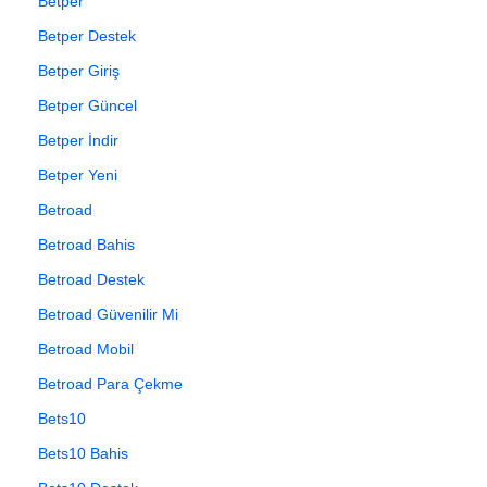
Betper
Betper Destek
Betper Giriş
Betper Güncel
Betper İndir
Betper Yeni
Betroad
Betroad Bahis
Betroad Destek
Betroad Güvenilir Mi
Betroad Mobil
Betroad Para Çekme
Bets10
Bets10 Bahis