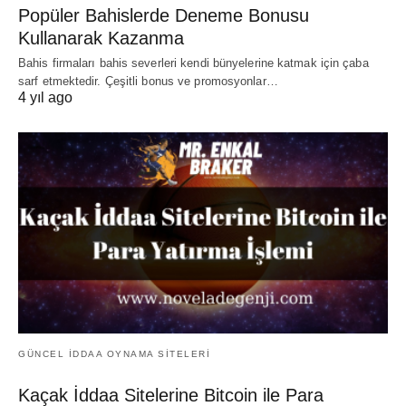
Popüler Bahislerde Deneme Bonusu
Kullanarak Kazanma
Bahis firmaları bahis severleri kendi bünyelerine katmak için çaba
sarf etmektedir. Çeşitli bonus ve promosyonlar…
4 yıl ago
GÜNCEL İDDAA OYNAMA SITELERI
Kaçak İddaa Sitelerine Bitcoin ile Para