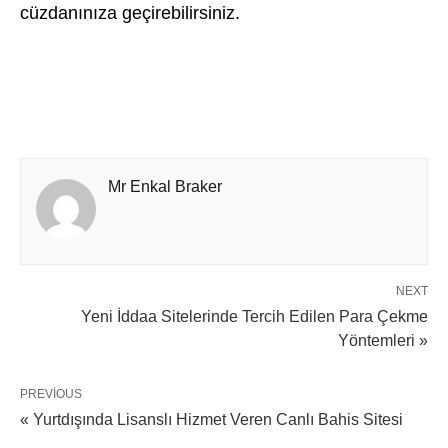
cüzdanınıza geçirebilirsiniz.
Mr Enkal Braker
NEXT
Yeni İddaa Sitelerinde Tercih Edilen Para Çekme
Yöntemleri »
PREVIOUS
« Yurtdışında Lisanslı Hizmet Veren Canlı Bahis Sitesi