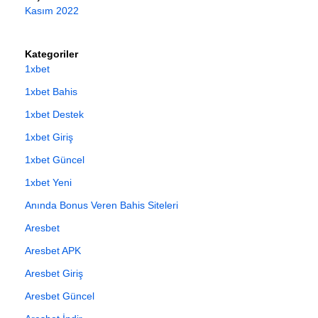
Kasım 2022
Kategoriler
1xbet
1xbet Bahis
1xbet Destek
1xbet Giriş
1xbet Güncel
1xbet Yeni
Anında Bonus Veren Bahis Siteleri
Aresbet
Aresbet APK
Aresbet Giriş
Aresbet Güncel