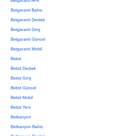
Betgaranti APK
Betgaranti Bahis
Betgaranti Destek
Betgaranti Giriş
Betgaranti Güncel
Betgaranti Mobil
Betist
Betist Destek
Betist Giriş
Betist Güncel
Betist Mobil
Betist Yeni
Betkanyon
Betkanyon Bahis