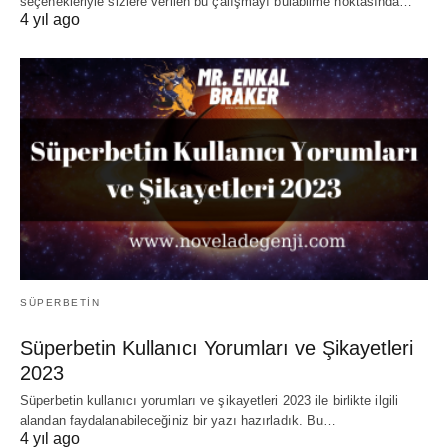
seçenekleriyle sizlere verilen bu çalışmayı bulabilme noktasında…
4 yıl ago
SÜPERBETIN
Süperbetin Kullanıcı Yorumları ve Şikayetleri
2023
Süperbetin kullanıcı yorumları ve şikayetleri 2023 ile birlikte ilgili
alandan faydalanabileceğiniz bir yazı hazırladık. Bu…
4 yıl ago