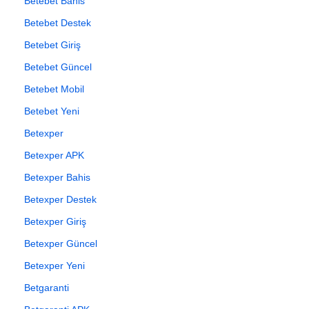
Betebet Bahis
Betebet Destek
Betebet Giriş
Betebet Güncel
Betebet Mobil
Betebet Yeni
Betexper
Betexper APK
Betexper Bahis
Betexper Destek
Betexper Giriş
Betexper Güncel
Betexper Yeni
Betgaranti