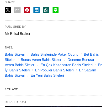
SHARE
PUBLISHED BY
Mr Enkal Braker
TAGS:
Bahis Siteleri
Bahis Sitelerinde Poker Oyunu
Bet Bahis
Siteleri
Bonus Veren Bahis Siteleri
Deneme Bonusu
Veren Bahis Siteleri
En Çok Kazandıran Bahis Siteleri
En
İyi Bahis Siteleri
En Popüler Bahis Siteleri
En Sağlam
Bahis Siteleri
En Yeni Bahis Siteleri
4 YIL AGO
RELATED POST