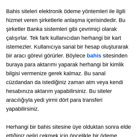
Bahis siteleri elektronik ödeme yöntemleri ile ilgili
hizmet veren şirketlerle anlaşma içerisindedir. Bu
şirketler Banka sistemleri gibi çevrimiçi olarak
çalışırlar. Tek fark kullanıcıdan herhangi bir kart
istemezler. Kullanıcıya sanal bir hesap oluşturarak
bir aracı görevi görürler. Böylece
bahis
sitesinden
buraya para aktarımı yaparak herhangi bir kimlik
bilgisi vermenize gerek kalmaz. Bu sanal
cüzdandan da istediğiniz zaman atm veya kendi
hesabınıza aktarım yapabilirsiniz. Bu siteler
aracılığıyla yedi yirmi dört para transferi
yapabilirsiniz.
Herhangi bir bahis sitesine üye olduktan sonra elde
ettiğiniz geliri çekmek için öncelikle bir ödeme