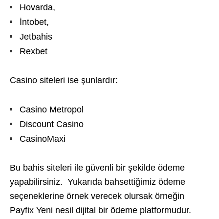
Hovarda,
İntobet,
Jetbahis
Rexbet
Casino siteleri ise şunlardır:
Casino Metropol
Discount Casino
CasinoMaxi
Bu bahis siteleri ile güvenli bir şekilde ödeme
yapabilirsiniz. Yukarıda bahsettiğimiz ödeme
seçeneklerine örnek verecek olursak örneğin
Payfix Yeni nesil dijital bir ödeme platformudur.