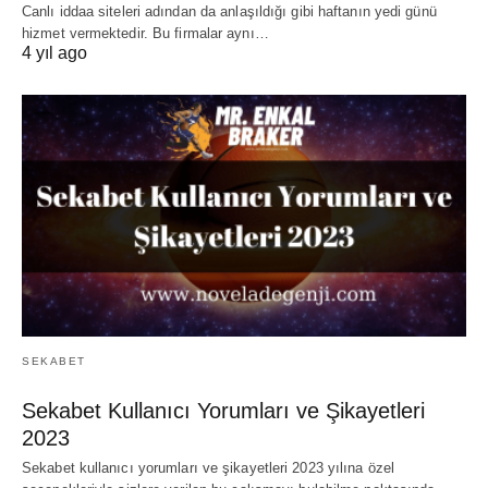
Canlı iddaa siteleri adından da anlaşıldığı gibi haftanın yedi günü
hizmet vermektedir. Bu firmalar aynı…
4 yıl ago
SEKABET
Sekabet Kullanıcı Yorumları ve Şikayetleri
2023
Sekabet kullanıcı yorumları ve şikayetleri 2023 yılına özel