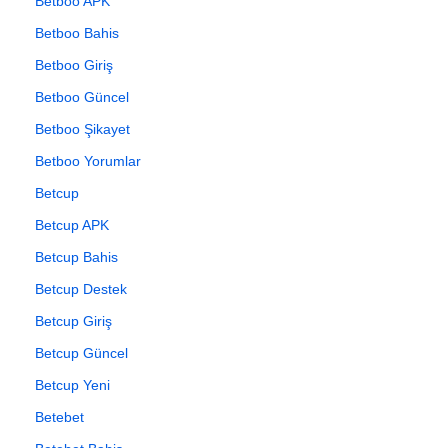
Betboo APK
Betboo Bahis
Betboo Giriş
Betboo Güncel
Betboo Şikayet
Betboo Yorumlar
Betcup
Betcup APK
Betcup Bahis
Betcup Destek
Betcup Giriş
Betcup Güncel
Betcup Yeni
Betebet