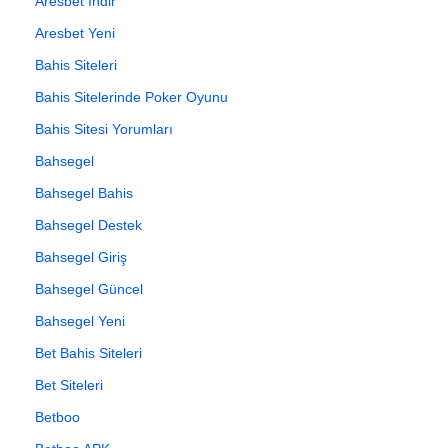
Aresbet İndir
Aresbet Yeni
Bahis Siteleri
Bahis Sitelerinde Poker Oyunu
Bahis Sitesi Yorumları
Bahsegel
Bahsegel Bahis
Bahsegel Destek
Bahsegel Giriş
Bahsegel Güncel
Bahsegel Yeni
Bet Bahis Siteleri
Bet Siteleri
Betboo